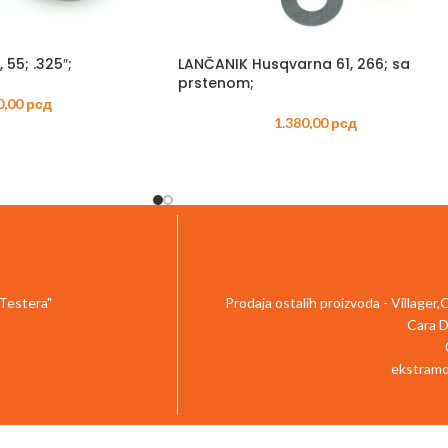
TRIMERI –
USISIVAČI 
AKUMULAT
 55; .325″;
LANČANIK Husqvarna 61, 266; sa
prstenom;
0,00
рсд
1.380,00
рсд
 Testera"
Prodaja ostalih proizvoda - Villager
Cara D
ekstramo