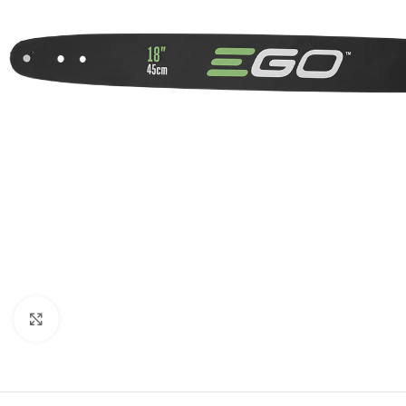
BEN
AGR
BUŠA
ČIST
DROB
DUVA
KOS
KUL
Kliknite za uvećanje
KULT
MOT
MAK
BEN