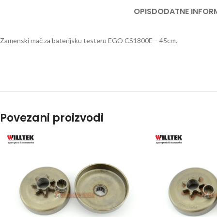
OPIS
DODATNE INFOR
PRS
PERA
Zamenski mač za baterijsku testeru EGO CS1800E – 45cm.
PUM
PRO
SPEC
BEN
TES
Povezani proizvodi
TRES
TRA
BEN
TRIM