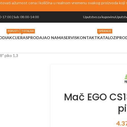
vati ažurnost cena i količina u realnom vremenu svakog proizvoda koji se
0-17:00 | Sub: 08:00-14:00
Uputstvo za kupovinu
Uputstv
POPUSTI
TOTALNA
OPŠIRNIJE
ODI
AKCIJE
RASPRODAJA
O NAMA
SERVIS
KONTAKT
KATALOZI
PRO
″ piko 1,3
Mač EGO CS1
pi
4.3