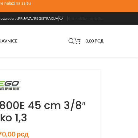
 nalazi na sajtu
Korisnička podrška
o za p
ovrat
PRIJAVA / REGISTRACIJA
0,00
РСД
DAVNICE
800E 45 cm 3/8″
ko 1,3
70,00
рсд