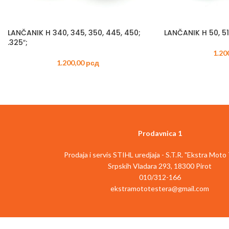
LANČANIK H 340, 345, 350, 445, 450;
LANČANIK H 50, 51,
.325″;
1.20
1.200,00
рсд
Prodavnica 1
Prodaja i servis STIHL uredjaja - S.T.R. "Ekstra Moto
Srpskih Vladara 293, 18300 Pirot
010/312-166
ekstramototestera@gmail.com