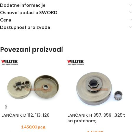
Dodatne informacije
Osnovni podaci o SWORD
Cena
Dostupnost proizvoda
Povezani proizvodi
LANČANIK D 112, 113, 120
LANČANIK H 357, 359; .325″;
sa prstenom;
1.450,00
рсд