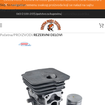
Skip to navigation
realnom vremenu svakog proizvoda koji se nalazi na sajtu
Skip to main content
Korisnička podrška
065/2100-205
Uputstvo za kupovinu
Početna
PROIZVODI
REZERVNI DELOVI