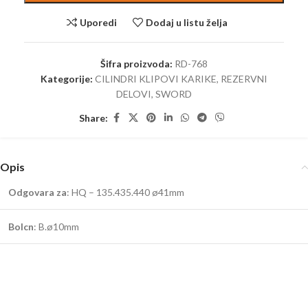
Uporedi
Dodaj u listu želja
Šifra proizvoda:
RD-768
Kategorije:
CILINDRI KLIPOVI KARIKE
,
REZERVNI
DELOVI
,
SWORD
Share:
Opis
Odgovara za
: HQ – 135.435.440 ø41mm
Bolcn
: B.ø10mm