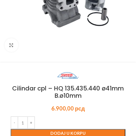
Kliknite za uvećanje
Cilindar cpl – HQ 135.435.440 ø41mm
B.ø10mm
6.900,00
рсд
DODAJ U KORPU