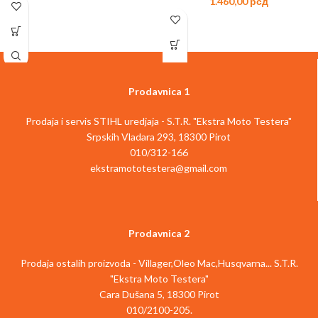
1.460,00
рсд
Prodavnica 1
Prodaja i servis STIHL uredjaja - S.T.R. "Ekstra Moto Testera"
Srpskih Vladara 293, 18300 Pirot
010/312-166
ekstramototestera@gmail.com
Prodavnica 2
Prodaja ostalih proizvoda - Villager,Oleo Mac,Husqvarna... S.T.R.
"Ekstra Moto Testera"
Cara Dušana 5, 18300 Pirot
010/2100-205.