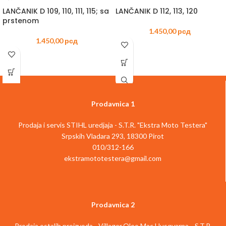
LANČANIK D 109, 110, 111, 115; sa
LANČANIK D 112, 113, 120
prstenom
1.450,00
рсд
1.450,00
рсд
Prodavnica 1
Prodaja i servis STIHL uredjaja - S.T.R. "Ekstra Moto Testera"
Srpskih Vladara 293, 18300 Pirot
010/312-166
ekstramototestera@gmail.com
Prodavnica 2
Prodaja ostalih proizvoda - Villager,Oleo Mac,Husqvarna... S.T.R.