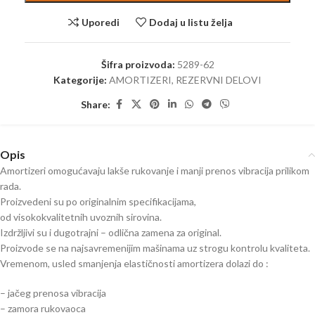
Uporedi
Dodaj u listu želja
Šifra proizvoda:
5289-62
Kategorije:
AMORTIZERI
,
REZERVNI DELOVI
Share:
Opis
Amortizeri omogućavaju lakše rukovanje i manji prenos vibracija prilikom
rada.
Proizvedeni su po originalnim specifikacijama,
od visokokvalitetnih uvoznih sirovina.
Izdržljivi su i dugotrajni – odlična zamena za original.
Proizvode se na najsavremenijim mašinama uz strogu kontrolu kvaliteta.
Vremenom, usled smanjenja elastičnosti amortizera dolazi do :
– jačeg prenosa vibracija
– zamora rukovaoca