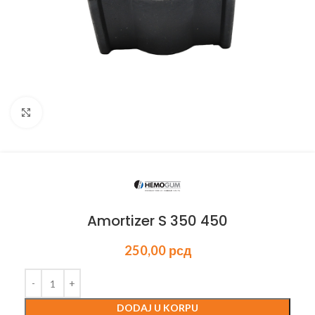
Kliknite za uvećanje
Amortizer S 350 450
250,00
рсд
DODAJ U KORPU