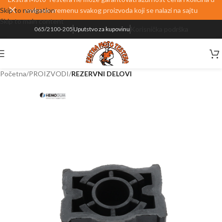
Skip to navigation
realnom vremenu svakog proizvoda koji se nalazi na sajtu
Skip to main content
Korisnička podrška
065/2100-205
Uputstvo za kupovinu
Početna
PROIZVODI
REZERVNI DELOVI