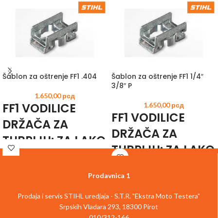
Šablon za oštrenje FF1 .404
Šablon za oštrenje FF1 1/4″
3/8″ P
1.650,00
рсд
FF1 VODILICE
1.650,00
рсд
FF1 VODILICE
DRŽAČA ZA
DRŽAČA ZA
TURPIJU: ZA LAKO
TURPIJU: ZA LAKO
I PRECIZNO
I PRECIZNO
USMERAVANJE
Prodavnica 1
USMERAVANJE
TURPIJE
TURPIJE
Prodaja i servis STIHL uredjaja - S.T.R. "Ekstra Moto Testera"
STIHL FF1 vodilica držača turpije
Srpskih Vladara 293, 18300 Pirot
STIHL FF1 vodilica držača turpije
je
idealan dodatak uz
STIHL
010/312-166