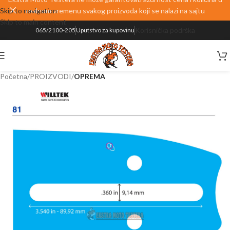
Skip to navigation
realnom vremenu svakog proizvoda koji se nalazi na sajtu
Skip to main content
Korisnička podrška
065/2100-205
Uputstvo za kupovinu
Početna
PROIZVODI
OPREMA