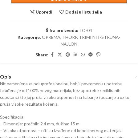
Uporedi
Dodaj u listu želja
Šifra proizvoda:
TO-04
Kategorije:
OPREMA
,
THORP
,
TRIMI NIT-STRUNA-
NAJLON
Share:
Opis
Nit namenjena za poluprofesionalnu, hobi i povremenu upotrebu.
Izrađena je od 100% novog materijala, bez upotrebe recikliranih
supstanci što joj pruža visoku otpornost na habanje i pucanje a uz to
pruža visoke rezultate košenja.
Specifikacija:
– Dimenzije: prečnik: 2.4 mm, dužina: 15 m
– Visoka otpornost – niti su izrađene od kopolimernog materijala
ojačanog aditivima što im omugućava da traju duže i pucaju manje