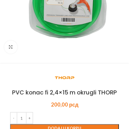
Kliknite za uvećanje
PVC konac fi 2,4×15 m okrugli THORP
200,00
рсд
DODAJ U KORPU