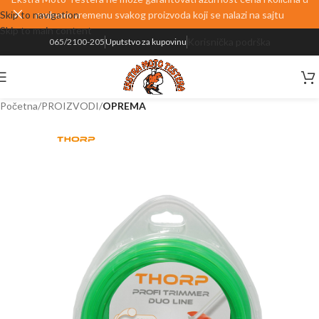
Skip to navigation
realnom vremenu svakog proizvoda koji se nalazi na sajtu
Skip to main content
Korisnička podrška
065/2100-205
Uputstvo za kupovinu
Početna
PROIZVODI
OPREMA