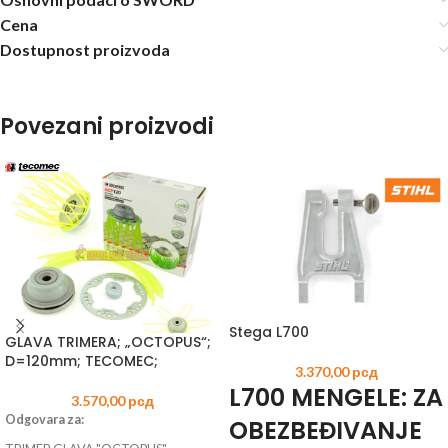
Cena
Dostupnost proizvoda
Povezani proizvodi
Stega L700
GLAVA TRIMERA; „OCTOPUS“;
D=120mm; TECOMEC;
3.370,00
рсд
L700 MENGELE: ZA
3.570,00
рсд
Odgovara za:
OBEZBEĐIVANJE