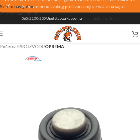
Skip to navigation
realnom vremenu svakog proizvoda koji se nalazi na sajtu
Skip to main content
Korisnička podrška
065/2100-205
Uputstvo za kupovinu
Početna
PROIZVODI
OPREMA