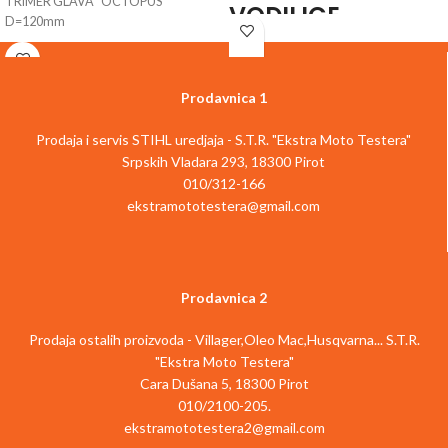
TRIMER GLAVA "OCTOPUS"
VODILICE
D=120mm
Velika L700 stega za turpijanje iz
STIHL-a je praktičan alat koji vam
pomaže da
pričvrstite vodilicu
Prodavnica 1
vaše
motorne testere
u šumi za
radove na održavanju, na primer
.
Prodaja i servis STIHL uredjaja - S.T.R. "Ekstra Moto Testera"
Pomoću ovog alata, imate određenu
Srpskih Vladara 293, 18300 Pirot
vrstu mini stege za
oštrenje vaše
010/312-166
motorne testere
. Stega za turpijanje
se
ekstramototestera@gmail.com
jednostavno ubacuje u stablo,
a
vodilica vaše motorne testere je
stegnuta kako bi se bezbedno
izvršio
proces oštrenja
. Oblik L700 stege za
turpijanje i
njena čvrsta
Prodavnica 2
konstrukcija
su optimizovani
za
bezbedno i sigurno
Prodaja ostalih proizvoda - Villager,Oleo Mac,Husqvarna... S.T.R.
pozicioniranje u stablu
.
"Ekstra Moto Testera"
Čvrsti
materijal stege za turpijanje i
Cara Dušana 5, 18300 Pirot
uglavljivanje čini je izuzetno
010/2100-205.
izdržljivom
.
ekstramototestera2@gmail.com