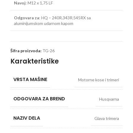
Navoj
: M12 x 1,75 LF
Odgovara za
: HQ – 240R.343R.545RX sa
aluminijumskom udarnom kapom
Šifra proizvoda:
TG-26
Karakteristike
VRSTA MAŠINE
Motorne kose i trimeri
ODGOVARA ZA BREND
Husqvarna
NAZIV DELA
Glava trimera