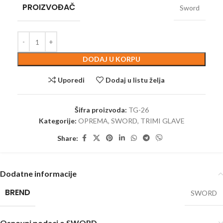
PROIZVOĐAČ
Sword
DODAJ U KORPU
Uporedi
Dodaj u listu želja
Šifra proizvoda:
TG-26
Kategorije:
OPREMA
,
SWORD
,
TRIMI GLAVE
Share:
Dodatne informacije
BREND
SWORD
Osnovni podaci o SWORD