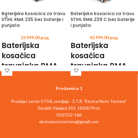
Baterijska kosacica za travu
Baterijska kosacica za travu
STIHL RMA 235 bez baterije i
STIHL RMA 239 C bez baterije
punjača
i punjača
23.999,00
рсд
42.999,00
рсд
Baterijska
Baterijska
kosačica
kosačica
travnjaka RMA
travnjaka RMA
235 u kompletu
239 C : za
sa AK 20
efikasno i
Prodavnica 1
baterijom i AL 101
pogodno košenje
Prodaja i servis STIHL uredjaja - S.T.R. "Ekstra Moto Testera"
standardnim
uz komfornu
Srpskih Vladara 293, 18300 Pirot
punjačem: Za
dršku
010/312-166
ekstramototestera@gmail.com
efikasno i
Ako kao
vlasnik bašte
želite sami da
održavate
vaš travnjak
ugodno bez
jednostavno