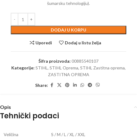
šumarsku tehnologiju).
DODAJ U KORPU
Uporedi
Dodaj u listu želja
Šifra proizvoda:
00885540107
Kategorije:
STIHL
,
STIHL Oprema
,
STIHL Zastitna oprema
,
ZASTITNA OPREMA
Share:
Opis
Tehnički podaci
Veličina
S / M / L / XL / XXL