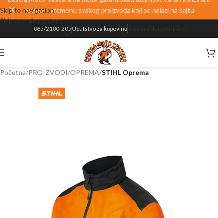
Skip to navigation
realnom vremenu svakog proizvoda koji se nalazi na sajtu
Skip to main content
Korisnička podrška
065/2100-205
Uputstvo za kupovinu
Početna
PROIZVODI
OPREMA
STIHL Oprema