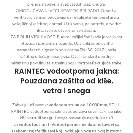
prenosi napolje, a svež vazduh ulazi unutra.
OMOGUĆAVAJU VEĆI KOMFOR PRI RADU. Otvori za
ventilaciju vam omogućavaju da regulišete temperaturu u
vašoj ličnoj zaštitnoj opremi. U tu svrhu, po potrebi, otvorite
ili zatvorite otvore za ventilaciju.
ZA BOLJU VIDLJIVOST. Budite uočljivi čak i kada je vidljivost
otežana i izbegnite nezgode. Uz visoki udeo svetlo
narandžastih signalnih boja prema EN ISO 20471, vaša
zaštitna odeća je upadljivija. Ovaj standard utvrđuje
minimalnu površinu za signalnu boju i retroreflektujuće trake.
RAINTEC vodootporna jakna:
Pouzdana zaštita od kiše,
vetra i snega
Zahvaljujući svom
≥ vodenom stubu od 10.000 mm
, STIHL
RAINTEC vodootporna jakna vas održava suvim čak i po jakoj
kiši, vetru ili snegu, i stoga ostvaruje najvišu klasu 3
za
vodootpornost
.
Vodootporne membrane
,
šavovi sa
trakom
i
rajsferšlusevi koji odbijaju vodu
na ovoj izuzetno