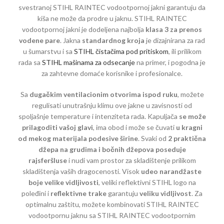
svestranoj STIHL RAINTEC vodootpornoj jakni garantuju da
kiša ne može da prodre u jaknu. STIHL RAINTEC
vodootpornoj jakni je dodeljena najbolja
klasa 3 za prenos
vodene pare
. Jakna
standardnog kroja
je dizajnirana za rad
u šumarstvu i sa
STIHL čistačima pod pritiskom
, ili prilikom
rada sa
STIHL mašinama za odsecanje
na primer, i pogodna je
za zahtevne domaće korisnike i profesionalce.
Sa
dugačkim ventilacionim otvorima ispod ruku
, možete
regulisati unutrašnju klimu ove jakne u zavisnosti od
spoljašnje temperature i intenziteta rada. Kapuljača
se može
prilagoditi vašoj glavi
, ima obod i može se čuvati
u kragni
od mekog materijala podesive širine
. Svaki od
2 praktična
džepa na grudima i bočnih džepova poseduje
rajsferšluse
i nudi vam prostor za skladištenje prilikom
skladištenja vaših dragocenosti. Visok
udeo narandžaste
boje velike vidljivosti
, veliki reflektivni STIHL logo na
poleđini i
reflektivne trake
garantuju
veliku vidljivost
. Za
optimalnu zaštitu, možete kombinovati STIHL RAINTEC
vodootpornu jaknu sa STIHL RAINTEC vodootpornim