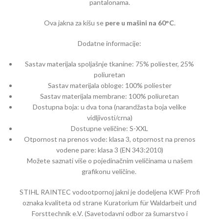
pantalonama.
Ova jakna za kišu se
pere u mašini na 60°C
.
Dodatne informacije:
Sastav materijala spoljašnje tkanine: 75% poliester, 25%
poliuretan
Sastav materijala obloge: 100% poliester
Sastav materijala membrane: 100% poliuretan
Dostupna boja: u dva tona (narandžasta boja velike
vidljivosti/crna)
Dostupne veličine: S-XXL
Otpornost na prenos vode: klasa 3, otpornost na prenos
vodene pare: klasa 3 (EN 343:2010)
Možete saznati više o pojedinačnim veličinama u našem
grafikonu veličine.
STIHL RAINTEC vodootpornoj jakni je dodeljena KWF Profi
oznaka kvaliteta od strane Kuratorium für Waldarbeit und
Forsttechnik e.V. (Savetodavni odbor za šumarstvo i