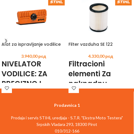
Alat za ispravljanje vodilice
Filter vazduha SE 122
3.940,00
рсд
4.330,00
рсд
NIVELATOR
Filtracioni
VODILICE: ZA
elementi Za
PRECIZNO I
naknadnu
JEDNOSTAVNO
ugradnju ili
GLAČANJE
rezervu.
Prodavnica 1
VODILICE
Čvrst papir za SE 122 E Br. artikla 4742
Prodaja i servis STIHL uredjaja - S.T.R. "Ekstra Moto Testera"
703 5900
Manje oštećenje vodilice vaše motorne
Srpskih Vladara 293, 18300 Pirot
testere može bit prouzrokovano
010/312-166