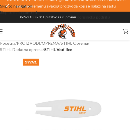
Skip to navigation
realnom vremenu svakog proizvoda koji se nalazi na sajtu
Skip to main content
Korisnička podrška
065/2100-205
Uputstvo za kupovinu
Početna
PROIZVODI
OPREMA
STIHL Oprema
STIHL Dodatna oprema
STIHL Vodilice