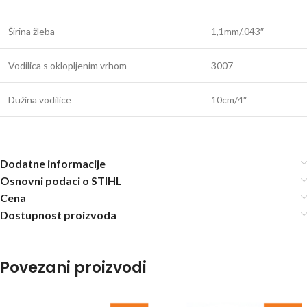
Širina žleba
1,1mm/.043″
Vodilica s oklopljenim vrhom
3007
Dužina vodilice
10cm/4″
Dodatne informacije
Osnovni podaci o STIHL
Cena
Dostupnost proizvoda
Povezani proizvodi