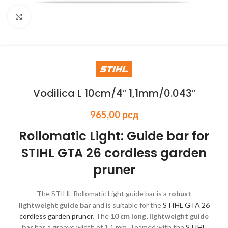
Kliknite za uvećanje
Vodilica L 10cm/4″ 1,1mm/0.043″
965,00
рсд
Rollomatic Light: Guide bar for
STIHL GTA 26 cordless garden
pruner
The STIHL Rollomatic Light guide bar is a
robust
lightweight guide bar
and is suitable for the
STIHL GTA 26
cordless garden pruner
. The
10 cm long, lightweight guide
bar
has a groove width of 1.1 mm. Teamed with the
STIHL