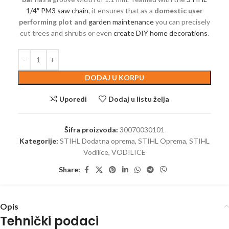
1/4″ PM3 saw chain
, it ensures that as a
domestic user
performing plot and
garden maintenance
you can precisely
cut trees and shrubs or even
create DIY home decorations
.
DODAJ U KORPU
Uporedi
Dodaj u listu želja
Šifra proizvoda:
30070030101
Kategorije:
STIHL Dodatna oprema
,
STIHL Oprema
,
STIHL
Vodilice
,
VODILICE
Share:
Opis
Tehnički podaci