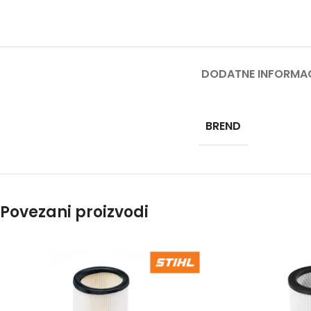
PRS
PERA
PUM
DODATNE INFORMAC
PRO
SPEC
BREND
BEN
TES
TRES
TRA
Povezani proizvodi
BEN
TRIM