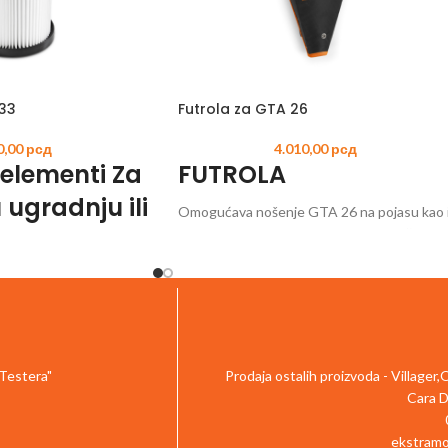
TRIMERI –
USISIVAČI 
AKUMULAT
 33
Futrola za GTA 26
0,00
рсд
4.010,00
рсд
i elementi Za
FUTROLA
ugradnju ili
Omogućava nošenje GTA 26 na pojasu kao 
brzi pristup tokom rada. Varijabilni kaiš za
nogu fiksira futrolu na butini i obezbeđuje
Br. artikla SE01 703
visok nivo komfora pri nošenju. Ojačani
oslonac za leđa nudi veću zaštitu prilikom
priključenja. Dodatni kaiš čvrsto drži GTA 2
u futroli.
 Testera"
Prodaja ostalih proizvoda - Villager
Cara D
ekstramo