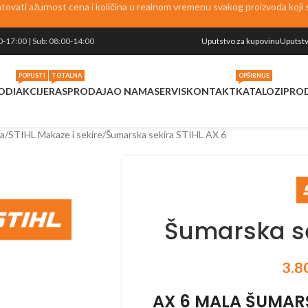
vati ažurnost cena i količina u realnom vremenu svakog proizvoda koji se
0-17:00 | Sub: 08:00-14:00
Uputstvo za kupovinu
Uputstv
POPUSTI
TOTALNA
OPŠIRNIJE
ODI
AKCIJE
RASPRODAJA
O NAMA
SERVIS
KONTAKT
KATALOZI
PRO
a
STIHL Makaze i sekire
Šumarska sekira STIHL AX 6
Šumarska se
3.8
AX 6 MALA ŠUMARS