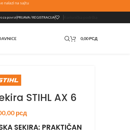
 nalazi na sajtu
Korisnička podrška
o za p
ovrat
PRIJAVA / REGISTRACIJA
0,00
РСД
DAVNICE
kira STIHL AX 6
00,00
рсд
KA SEKIRA: PRAKTIČAN