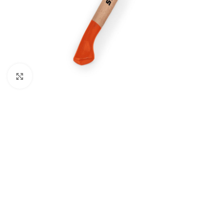
BEN
AGR
BUŠA
Kliknite za uvećanje
ČIST
DROB
DUVA
KOS
KUL
KULT
MOT
MAK
BEN