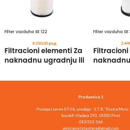
Filter vazduha SE 122
Filter vazduha SE
4.330,00
рсд
2.44
Filtracioni elementi Za
Filtracion
naknadnu ugradnju ili
naknadnu 
rezervu.
rezervu.
Čvrst papir za SE 122 E Br. artikla 4742 703
Čvrst papir za SE 33 
5900
5900
Prodavnica 1
Prodaja i servis STIHL uredjaja - S.T.R. "Ekstra Moto
Srpskih Vladara 293, 18300 Pirot
010/312-166
ekstramototestera@gmail.com