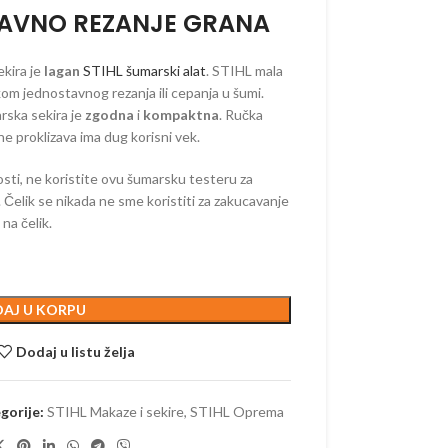
TAVNO REZANJE GRANA
kira je
lagan
STIHL šumarski alat
. STIHL mala
ORSKI PROGRAM
kom jednostavnog rezanja ili cepanja u šumi.
rska sekira je
zgodna
i
kompaktna
. Ručka
ne proklizava ima dug korisni vek.
AKUMULATORSKI
ti, ne koristite ovu šumarsku testeru za
 AKUMULATORSKI
a. Čelik se nikada ne sme koristiti za zakucavanje
AKUMULATORSKI
na čelik.
–
ORSKE
–
AJ U KORPU
ORSKE
Dodaj u listu želja
RI –
ORSKI
 OREZIVANJE
gorije:
STIHL Makaze i sekire
,
STIHL Oprema
KUMULATORSKE