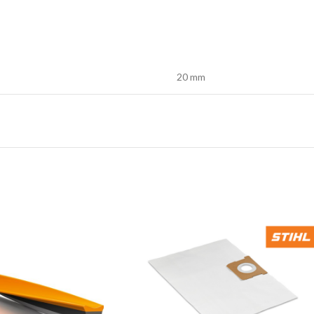
TRIMERI –
USISIVAČI 
AKUMULAT
20 mm