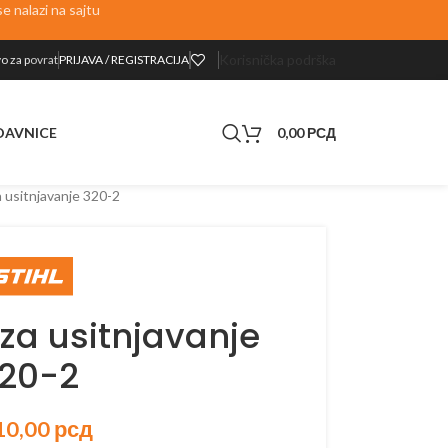
 nalazi na sajtu
Korisnička podrška
o za p
ovrat
PRIJAVA / REGISTRACIJA
0,00
РСД
DAVNICE
a usitnjavanje 320-2
 za usitnjavanje
20-2
10,00
рсд