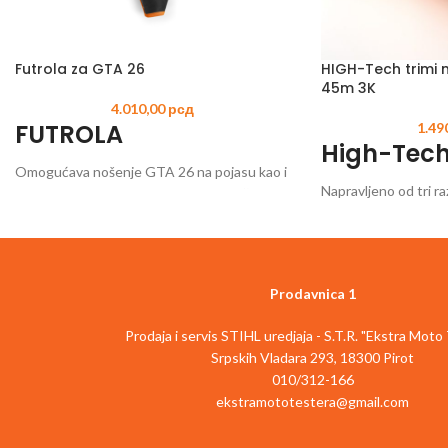
Futrola za GTA 26
HIGH-Tech trimi n
45m 3K
4.010,00
рсд
FUTROLA
1.49
High-Tech
Omogućava nošenje GTA 26 na pojasu kao i
Napravljeno od tri raz
brzi pristup tokom rada. Varijabilni kaiš za
fleksibilnosti, robust
nogu fiksira futrolu na butini i obezbeđuje
performansi rezanja
visok nivo komfora pri nošenju. Ojačani
oslonac za leđa nudi veću zaštitu prilikom
priključenja. Dodatni kaiš čvrsto drži GTA 26
Prodavnica 1
u futroli.
Prodaja i servis STIHL uredjaja - S.T.R. "Ekstra Moto
Srpskih Vladara 293, 18300 Pirot
010/312-166
ekstramototestera@gmail.com