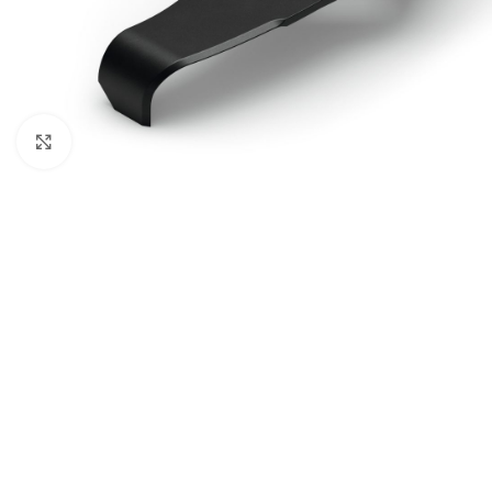
BEN
AGR
Kliknite za uvećanje
BUŠA
ČIST
DROB
DUVA
KOS
KUL
KULT
MOT
MAK
BEN