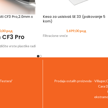
iti CF3 Pro,2.0mm x
Kesa za usisivaš SE 33 (pakovanje 5
kom)
0,00
рсд
1.699,00
рсд
 CF3 Pro
Filtracione vreće
ličite vrste plastike radi
nosti i visokih
 Testera"
Prodaja ostalih proizvoda - Villager
Cara D
ekstramo