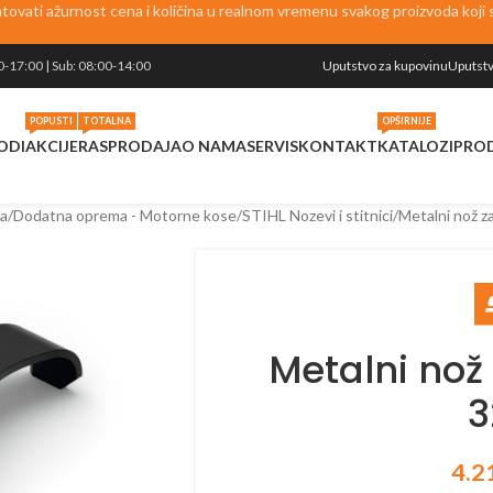
vati ažurnost cena i količina u realnom vremenu svakog proizvoda koji se
0-17:00 | Sub: 08:00-14:00
Uputstvo za kupovinu
Uputstv
POPUSTI
TOTALNA
OPŠIRNIJE
ODI
AKCIJE
RASPRODAJA
O NAMA
SERVIS
KONTAKT
KATALOZI
PRO
a
Dodatna oprema - Motorne kose
STIHL Nozevi i stitnici
Metalni nož z
Metalni nož
3
4.2