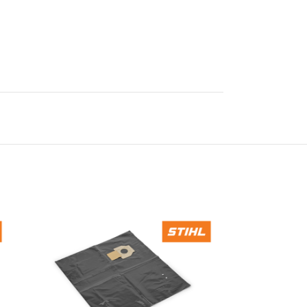
 AKUMULATORSKI
–
ORSKI