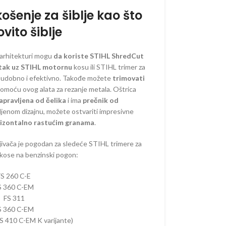
košenje za šiblje kao što
ovito šiblje
ORSKI PROGRAM
j arhitekturi mogu
da koriste STIHL ShredCut
atak uz STIHL motornu
kosu ili STIHL trimer za
AKUMULATORSKI
a
udobno i efektivno. Takođe možete
trimovati
pomoću ovog alata za rezanje metala. Oštrica
 AKUMULATORSKI
apravljena od čelika
i ima
prečnik od
AKUMULATORSKI
ljenom dizajnu, možete ostvariti impresivne
orizontalno rastućim granama
.
–
ORSKE
ivača je pogodan za sledeće STIHL trimere za
–
 kose na benzinski pogon:
ORSKE
FS 260 C-E
RI –
S 360 C-EM
ORSKI
FS 311
 OREZIVANJE
S 360 C-EM
KUMULATORSKE
S 410 C-EM K varijante)