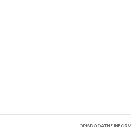
PRS
PERA
PUM
PRO
SPEC
BEN
TES
TRES
TRA
BEN
TRIM
OPIS
DODATNE INFORM