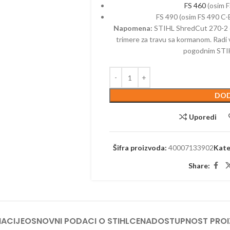
ELEKTRIČNI
FS 460
(osim F
MAKAZE ZA
KALICE – BENZINSKE
AKUMULAT
FS 490 (osim FS 490 C-
TESTERE – ELEKTRIČNE
Napomena:
STIHL ShredCut 270-2 o
ČI – BENZINSKI
PUMPE – 
trimere za travu sa kormanom. Radi 
TRIMERI – ELEKTRIČNI
PE – BENZINSKE
PRSKALICE 
pogodnim STIHL
USISIVAČI – ELEKTRIČNI
AKUMULAT
ZRAČIVAČI – BENZINSKI
PROZRAČIV
IJALNE MAŠINE –
AKUMULAT
ZINSKE
DOD
PUNJAČI
TERE – BENZINSKE
Uporedi
PERAČI – 
AČI – BENZINSKI
SKUTERI
KTORSKE KOSAČICE –
Šifra proizvoda:
40007133902
Kate
ZINSKE
ROBOTSKE
Share:
ERI – BENZINSKI
TRESAČI –
TESTERE –
TRAKTORSK
AKUMULAT
ACIJE
OSNOVNI PODACI O STIHL
CENA
DOSTUPNOST PRO