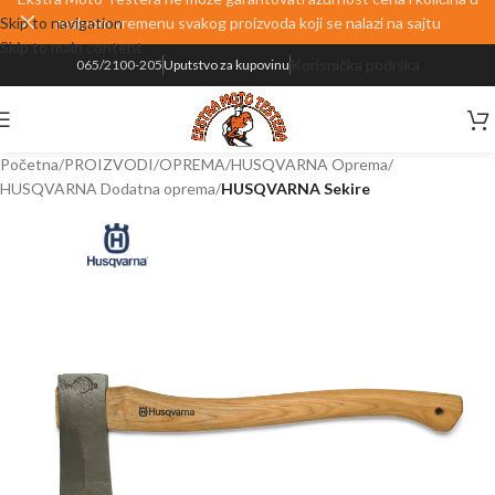
Skip to navigation
realnom vremenu svakog proizvoda koji se nalazi na sajtu
Skip to main content
Korisnička podrška
065/2100-205
Uputstvo za kupovinu
Početna
PROIZVODI
OPREMA
HUSQVARNA Oprema
HUSQVARNA Dodatna oprema
HUSQVARNA Sekire