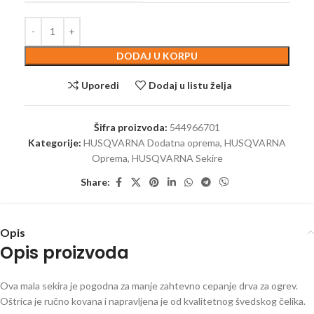
DODAJ U KORPU
Uporedi
Dodaj u listu želja
Šifra proizvoda:
544966701
Kategorije:
HUSQVARNA Dodatna oprema
,
HUSQVARNA
Oprema
,
HUSQVARNA Sekire
Share:
Opis
Opis proizvoda
Ova mala sekira je pogodna za manje zahtevno cepanje drva za ogrev.
Oštrica je ručno kovana i napravljena je od kvalitetnog švedskog čelika.