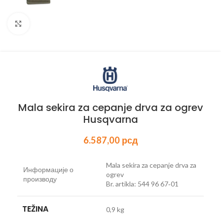
Kliknite za uvećanje
Mala sekira za cepanje drva za ogrev
Husqvarna
6.587,00
рсд
Mala sekira za cepanje drva za
Информације о
ogrev
производу
Br. artikla: 544 96 67‑01
TEŽINA
0,9 kg