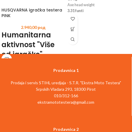
Axe head weight
HUSQVARNA igračka testera
3.31 funti
PINK
2.940,00
рсд
Humanitarna
aktivnost "Više
od igračke"
Kupovinom svake roze Husqvarna
Prodavnica 1
testera igračke po ceni od 2.940,00
RSD učestvujete u donaciji koja iznosi
Prodaja i servis STIHL uredjaja - S.T.R. "Ekstra Moto Testera"
1.360,00 RSD namenjena institutu za
onkologiju i radiologiju Srbije.
Srpskih Vladara 293, 18300 Pirot
010/312-166
ekstramototestera@gmail.com
Prodavnica 2