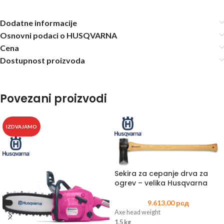
Dodatne informacije
Osnovni podaci o HUSQVARNA
Cena
Dostupnost proizvoda
Povezani proizvodi
IZDVAJAMO
Sekira za cepanje drva za
ogrev – velika Husqvarna
9.613,00
рсд
Axe head weight
1.5 kg