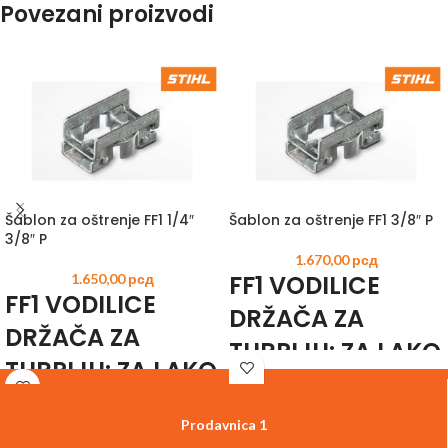
Povezani proizvodi
Šablon za oštrenje FF1 1/4″
Šablon za oštrenje FF1 3/8″ P
3/8″ P
1.670,00
рсд
FF1 VODILICE
1.650,00
рсд
FF1 VODILICE
DRŽAČA ZA
DRŽAČA ZA
TURPIJU: ZA LAKO
TURPIJU: ZA LAKO
I PRECIZNO
I PRECIZNO
USMERAVANJE
Prodavnica 1
USMERAVANJE