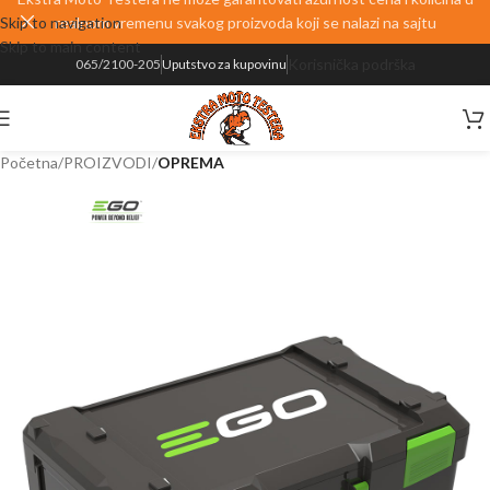
Skip to navigation
realnom vremenu svakog proizvoda koji se nalazi na sajtu
Skip to main content
Korisnička podrška
065/2100-205
Uputstvo za kupovinu
Početna
PROIZVODI
OPREMA