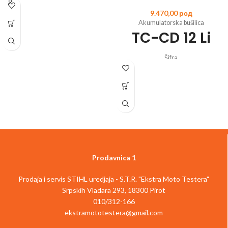
9.470,00
рсд
Šifra
Akumulatorska bušilica
artikla:
4513948
EAN:
4006825652147
TC-CD 12 Li
Član Power X-Change porodice
Zupčanik sa 2 brzine za snažno bušenje
i šrafljenje
Šifra
Elektronska kontrola brzine za rad koji
artikla:
4513206
EAN:
4006825599060
odgovara materijalu i primeni
Litijum-jonska baterija sa baterijskim
Uvek spremna za rad zahvaljujući
sistemom upravljanja
litijum-jonskoj tehnologiji bez
Uklonjiva stezna glava za skraćivanje
samopražnjenja
alata i smanjenje težine
LED osvetljenje za optimalan rad na
2-brzinski prenosnik za snažno
tamnim mestima
uvrtanje vijaka i brzo bušenje
Izuzetno laka za rad zahvaljujući
Robusni metalni prenosnici
ergonomskom dizajnu i mekanoj
1 h brzi punjač
Prodavnica 1
površini za držanje
Jednostruka brzostezna glava
Dolazi sa jednom 2,5 Ah baterijom i
Automatsko zaključavanje osovine
brzim punjačem
Prodaja i servis STIHL uredjaja - S.T.R. "Ekstra Moto Testera"
Brzo zaustavljanje
Dolazi u praktičnom koferu
Srpskih Vladara 293, 18300 Pirot
Precizna elektronska kontrola brzine
Opis artikla
Einhell TE-CD 18/40-1 Li
Odabir obrtnog momenta
010/312-166
(1x2.5Ah) akumulatorska bušilica je
Rotacija u oba smera
ekstramototestera@gmail.com
moćan član fleksibilne Power X-
LED lampa