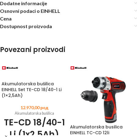
Dodatne informacije
Osnovni podaci o EINHELL
Cena
Dostupnost proizvoda
Povezani proizvodi
Akumulatorska bušilica
EINHELL Set TE-CD 18/40-1 Li
(1×2,5Ah)
12.970,00
рсд
Akumulatorska bušilica
TE-CD 18/40-1
Akumulatorska busilica
Li (1x2,5Ah)
EINHELL TC-CD 12li