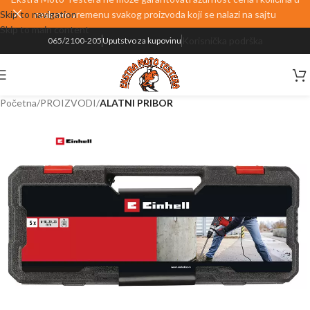
Skip to navigation
realnom vremenu svakog proizvoda koji se nalazi na sajtu
Skip to main content
Korisnička podrška
065/2100-205
Uputstvo za kupovinu
Početna
PROIZVODI
ALATNI PRIBOR