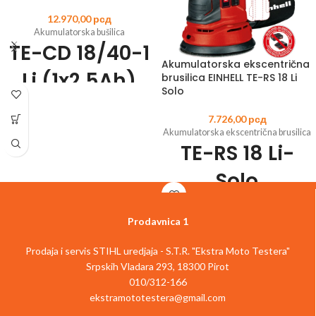
12.970,00
рсд
Akumulatorska bušilica
TE-CD 18/40-1
Akumulatorska ekscentrična
Li (1x2,5Ah)
brusilica EINHELL TE-RS 18 Li
Solo
Šifra
7.726,00
рсд
artikla:
4513948
EAN:
4006825652147
Akumulatorska ekscentrična brusilica
Član Power X-Change porodice
TE-RS 18 Li-
Zupčanik sa 2 brzine za snažno bušenje
i šrafljenje
Solo
Elektronska kontrola brzine za rad koji
odgovara materijalu i primeni
Uvek spremna za rad zahvaljujući
Šifra
Prodavnica 1
litijum-jonskoj tehnologiji bez
artikla:
4462010
EAN:
4006825618341
samopražnjenja
Član Power X-Change porodice
LED osvetljenje za optimalan rad na
Prodaja i servis STIHL uredjaja - S.T.R. "Ekstra Moto Testera"
Elektronska promena brzine u
tamnim mestima
zavisnosti od materijala i težinu posla
Srpskih Vladara 293, 18300 Pirot
Izuzetno laka za rad zahvaljujući
Najfinija završna obrada i visoka
010/312-166
ergonomskom dizajnu i mekanoj
učinkovitost brušenja zahvaljujući
ekstramototestera@gmail.com
površini za držanje
ekscentričnom konceptu