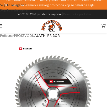
Skip to navigation
realnom vremenu svakog proizvoda koji se nalazi na sajtu
Skip to main content
Korisnička podrška
065/2100-205
Uputstvo za kupovinu
Početna
PROIZVODI
ALATNI PRIBOR