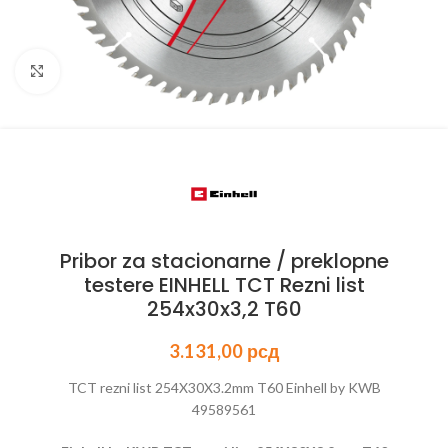
Kliknite za uvećanje
Pribor za stacionarne / preklopne
testere EINHELL TCT Rezni list
254x30x3,2 T60
3.131,00
рсд
TCT rezni list 254X30X3.2mm T60 Einhell by KWB
49589561