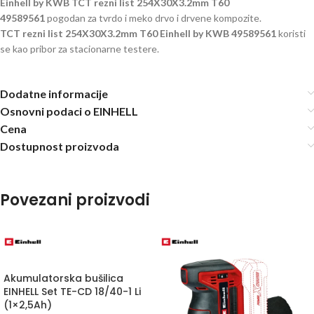
Einhell by KWB TCT rezni list 254X30X3.2mm T60
49589561
pogodan za tvrdo i meko drvo i drvene kompozite.
TCT rezni list 254X30X3.2mm T60 Einhell by KWB 49589561
koristi
se kao pribor za stacionarne testere.
Dodatne informacije
Osnovni podaci o EINHELL
Cena
Dostupnost proizvoda
Povezani proizvodi
Akumulatorska bušilica
EINHELL Set TE-CD 18/40-1 Li
(1×2,5Ah)