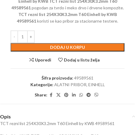
Einhell by KWB TCT rezni list 254X30X3.2mm T60
49589561
pogodan za tvrdo i meko drvo i drvene kompozite.
TCT rezni list 254X30X3.2mm T60 Einhell by KWB
49589561
koristi se kao pribor za stacionarne testere.
DODAJ U KORPU
Uporedi
Dodaj u listu želja
Šifra proizvoda:
49589561
Kategorije:
ALATNI PRIBOR
,
EINHELL
Share:
Opis
TCT rezni list 254X30X3.2mm T60 Einhell by KWB 49589561