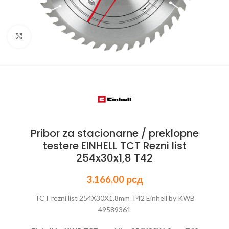
Kliknite za uvećanje
Pribor za stacionarne / preklopne
testere EINHELL TCT Rezni list
254x30x1,8 T42
3.166,00
рсд
TCT rezni list 254X30X1.8mm T42 Einhell by KWB
49589361