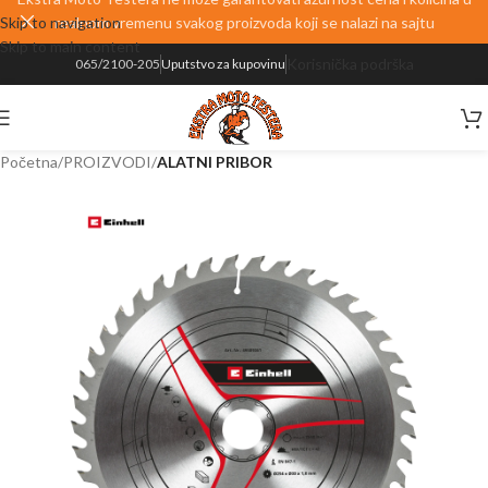
Skip to navigation
realnom vremenu svakog proizvoda koji se nalazi na sajtu
Skip to main content
Korisnička podrška
065/2100-205
Uputstvo za kupovinu
Početna
PROIZVODI
ALATNI PRIBOR