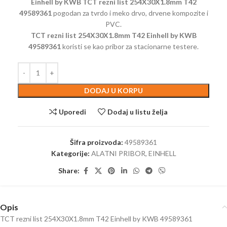
Einhell by KWB TCT rezni list 254X30X1.8mm T42
49589361
pogodan za tvrdo i meko drvo, drvene kompozite i
PVC.
TCT rezni list 254X30X1.8mm T42 Einhell by KWB
49589361
koristi se kao pribor za stacionarne testere.
DODAJ U KORPU
Uporedi
Dodaj u listu želja
Šifra proizvoda:
49589361
Kategorije:
ALATNI PRIBOR
,
EINHELL
Share:
Opis
TCT rezni list 254X30X1.8mm T42 Einhell by KWB 49589361