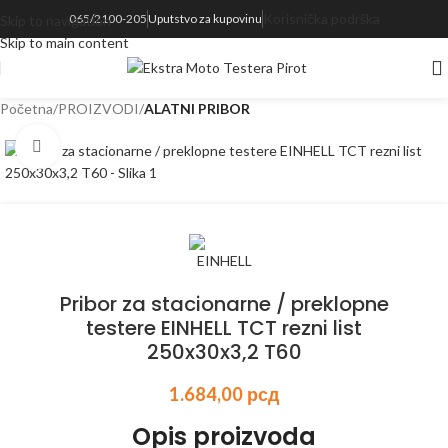
Korisnička podrška
065/2100-205
Uputstvo za kupovinu
Skip to navigation
realnom vremenu svakog proizvoda koji se nalazi na sajtu
Skip to main content
Početna
PROIZVODI
ALATNI PRIBOR
Kliknite za uvećanje
Pribor za stacionarne / preklopne
testere EINHELL TCT rezni list
250x30x3,2 T60
1.684,00
рсд
Opis proizvoda