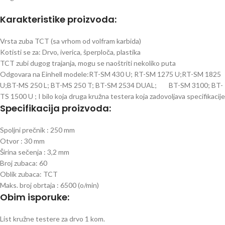
Karakteristike proizvoda:
Vrsta zuba TCT (sa vrhom od volfram karbida)
Kotisti se za: Drvo, iverica, šperploča, plastika
TCT zubi dugog trajanja, mogu se naoštriti nekoliko puta
Odgovara na Einhell modele:RT-SM 430 U; RT-SM 1275 U;RT-SM 1825
U;BT-MS 250 L; BT-MS 250 T; BT-SM 2534 DUAL; BT-SM 3100; BT-
TS 1500 U ; I bilo koja druga kružna testera koja zadovoljava specifikacije
Specifikacija proizvoda:
Spoljni prečnik : 250 mm
Otvor : 30 mm
Širina sečenja : 3,2 mm
Broj zubaca: 60
Oblik zubaca: TCT
Maks. broj obrtaja : 6500 (o/min)
Obim isporuke:
List kružne testere za drvo 1 kom.