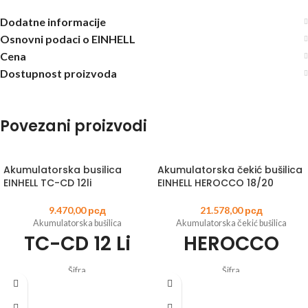
Dodatne informacije
Osnovni podaci o EINHELL
Cena
Dostupnost proizvoda
Povezani proizvodi
Akumulatorska busilica
Akumulatorska čekić bušilica
EINHELL TC-CD 12li
EINHELL HEROCCO 18/20
9.470,00
рсд
21.578,00
рсд
Akumulatorska bušilica
Akumulatorska čekić bušilica
TC-CD 12 Li
HEROCCO
Šifra
Šifra
artikla:
4513206
EAN:
4006825599060
artikla:
4513900
EAN:
4006825630343
Litijum-jonska baterija sa baterijskim
Član Power X-Change porodice