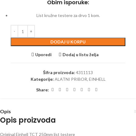
Obim isporuke:
List kružne testere za drvo 1 kom.
DODAJ U KORPU
Uporedi
Dodaj u listu želja
Šifra proizvoda:
4311113
Kategorije:
ALATNI PRIBOR
,
EINHELL
Share:
Opis
Opis proizvoda
Original Einhell TCT 250mm list testere