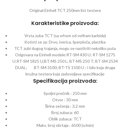
Original Einhell TCT 250mm list testere
Karakteristike proizvoda:
Vrsta zuba TCT (sa vrhom od volfram karbida)
Kotisti se za: Drvo, iverica, šperploča, plastika
TCT zubi dugog trajanja, mogu se naoštriti nekoliko puta
Odgovara na Einhell modele:RT-SM 430 U; RT-SM 1275
U;RT-SM 1825 U;BT-MS 250 L; BT-MS 250 T; BT-SM 2534
DUAL; BT-SM 3100; BT-TS 1500 U ; I bilo koja druga
kružna testera koja zadovoljava specifikacije
Specifikacija proizvoda:
Spoljni prečnik : 250 mm
Otvor : 30 mm
Širina sečenja : 3,2 mm
Broj zubaca: 60
Oblik zubaca: TCT
Maks. broj obrtaja : 6500 (o/min)