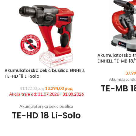
Akumulatorska tr
EINHELL TE-MB 18/
Akumulatorska čekić bušilica EINHELL
37.9
TE-HD 18 Li-Solo
Akumulatorska
TE-MB 18
10.294,00
рсд
11.122,00
рсд
Akcija traje od: 31.07.2026 - 31.08.2026
S
Akumulatorska čekić bušilica
TE-HD 18 Li-Solo
Šifra artikla:
450421
Član Power X
Sečenje metala bez
Šifra artikla:
4513812
EAN:
4006825604054
si
Član Power X-Change porodice