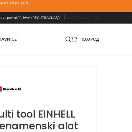
 nalazi na sajtu
Korisnička podrška
o za p
ovrat
PRIJAVA / REGISTRACIJA
0,00
РСД
DAVNICE
lti tool EINHELL
išenamenski alat