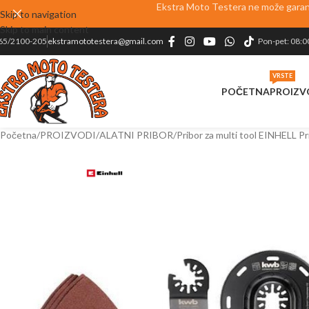
Ekstra Moto Testera ne može garanto
Skip to navigation
Skip to main content
65/2100-205
ekstramototestera@gmail.com
Pon-pet: 08:0
VRSTE
POČETNA
PROIZV
Početna
PROIZVODI
ALATNI PRIBOR
Pribor za multi tool EINHELL P