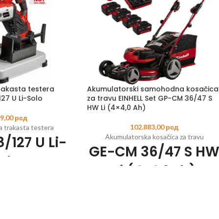
akasta testera
Akumulatorski samohodna kosačica
127 U Li-Solo
za travu EINHELL Set GP-CM 36/47 S
HW Li (4×4,0 Ah)
99,00
рсд
102.883,00
рсд
 trakasta testera
Akumulatorska kosačica za travu
/127 U Li-
GE-CM 36/47 S H
olo
Li (4x4,0Ah)
5
EAN:
4006825662078
Šifra artikla:
3413200
EAN:
400682563950
-Change porodice
Uključujući 4k Pover Ks-Change bateriju
 varnica za maksimalnu
(4,0 Ah; dve za rad)
gurnost