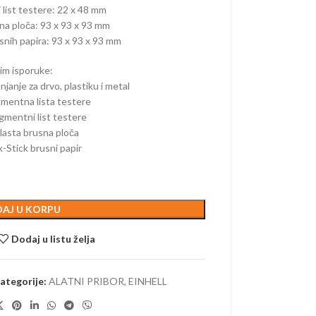
 ŽIVU OGRADU –
list testere: 22 x 48 mm
ORSKE
na ploča: 93 x 93 x 93 mm
snih papira: 93 x 93 x 93 mm
AKUMULATORSKE
–
im isporuke:
ORSKE
anjanje za drvo, plastiku i metal
mentna lista testere
AČI –
gmentni list testere
ORSKI
lasta brusna ploča
k-Stick brusni papir
AKUMULATORSKI
AJ U KORPU
 KOSAČICE
 AKUMULATORSKI
Dodaj u listu želja
 AKUMULATORSKE
ategorije:
ALATNI PRIBOR
,
EINHELL
E KOSAČICE –
ORSKE