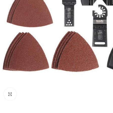
BEN
AGR
BUŠA
ČIST
DROB
DUVA
KOS
KUL
KULT
Kliknite za uvećanje
MOT
MAK
BEN