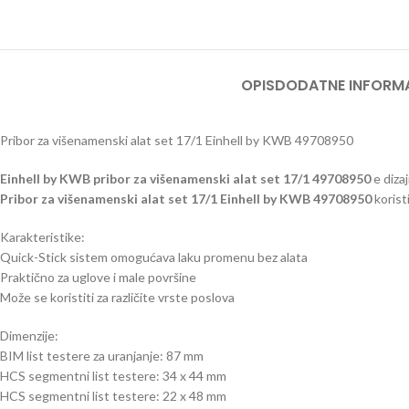
OPIS
DODATNE INFORM
Pribor za višenamenski alat set 17/1 Einhell by KWB 49708950
Einhell by KWB pribor za višenamenski alat set 17/1 49708950
e dizaj
Pribor za višenamenski alat set 17/1 Einhell by KWB 49708950
korist
Karakteristike:
Quick-Stick sistem omogućava laku promenu bez alata
Praktično za uglove i male površine
Može se koristiti za različite vrste poslova
Dimenzije:
BIM list testere za uranjanje: 87 mm
HCS segmentni list testere: 34 x 44 mm
HCS segmentni list testere: 22 x 48 mm