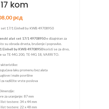
 17 kom
08,00
рсд
ORSKI PROGRAM
at set 17/1 Einhell by KWB 49708950
AKUMULATORSKI
enski alat set 17/1 49708950
e dizajniran za
 što su obrada drveta, brušenje i popravke.
 AKUMULATORSKI
7/1 Einhell by KWB 49708950
koristi se za drvo,
AKUMULATORSKI
an je sa TE-MG 200, TE-MG 18, VARRITO.
–
rakteristike:
ORSKE
ogućava laku promenu bez alata
–
 uglove i male površine
ORSKE
 za različite vrste poslova
RI –
Dimenzije:
ORSKI
ere za uranjanje: 87 mm
 OREZIVANJE
list testere: 34 x 44 mm
KUMULATORSKE
list testere: 22 x 48 mm