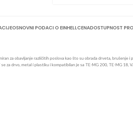
TRIMERI –
USISIVAČI 
AKUMULAT
ACIJE
OSNOVNI PODACI O EINHELL
CENA
DOSTUPNOST PR
niran za obavljanje različitih poslova kao što su obrada drveta, brušenje i
i se za drvo, metal i plastiku i kompatibilan je sa TE-MG 200, TE-MG 18,