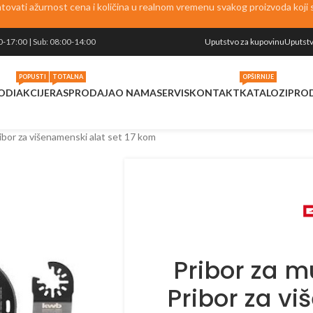
vati ažurnost cena i količina u realnom vremenu svakog proizvoda koji se
0-17:00 | Sub: 08:00-14:00
Uputstvo za kupovinu
Uputstv
POPUSTI
TOTALNA
OPŠIRNIJE
ODI
AKCIJE
RASPRODAJA
O NAMA
SERVIS
KONTAKT
KATALOZI
PRO
ribor za višenamenski alat set 17 kom
Pribor za mu
Pribor za v