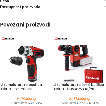
Cena
Dostupnost proizvoda
Povezani proizvodi
Akumulatorska busilica
Akumulatorska čekić bušilica
EINHELL TC-CD 12li
EINHELL HEROCCO 18/20
9.470,00
рсд
21.578,00
рсд
Akumulatorska bušilica
Akumulatorska čekić bušilica