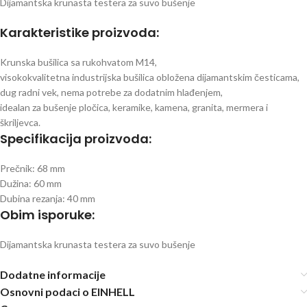
Dijamantska krunasta testera za suvo bušenje
Karakteristike proizvoda:
Krunska bušilica sa rukohvatom M14,
visokokvalitetna industrijska bušilica obložena dijamantskim česticama,
dug radni vek, nema potrebe za dodatnim hlađenjem,
idealan za bušenje pločica, keramike, kamena, granita, mermera i
škriljevca.
Specifikacija proizvoda:
Prečnik: 68 mm
Dužina: 60 mm
Dubina rezanja: 40 mm
Obim isporuke:
Dijamantska krunasta testera za suvo bušenje
Dodatne informacije
Osnovni podaci o EINHELL