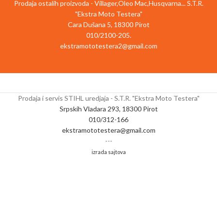
Prodaja ostalih proizvoda - Villager,Oleo Mac,Husqvarna... S.T.R.
kontrolu brzine i funkciju podešavanja
radnog područja
"Ekstra Moto Testera"
obrtnog momenta, TC-CD 12 Li može
Uključen adapter za bitove za odvijač
biti idealno prilagođen zahtevima
Za optimalne rezultate preporučeno:
Cara Dušana 5, 18300 Pirot
materijala i vijcima koji se koriste. Brza
3.0 Ah baterije i jače
010/2100-205.
stezna glava sa jednom rukavom i
Isporučuje se bez baterije i punjača
ekstramototestera2@gmail.com
automatsko blokiranje osovine
(dostupni odvojeno)
omogućavaju promenu bita bez alata
Isporčeno u koferu za transport i
bukvalno sa uvrtanjem šake, dok
skladištenje
funkcija brzog zaustavljanja sprečava
Opis artikla
Akumulatorski čekić
neželjeno nastavljanje rada nakon što
Einhell HEROCCO je pouzdan izvođač:
Prodaja i servis STIHL uredjaja - S.T.R. "Ekstra Moto Testera"
se prekidač za upravljanje ugasi. Tanak
za bušenje, udarno bušenje ili dubljenje
Srpskih Vladara 293, 18300 Pirot
ergonomski dizajn sa mekanim
sa ili bez blokade, bežični čekić sa
010/312-166
prijanjanjem poboljšava karakteristike
rotacijom se ceni kao univerzalan.
ekstramototestera@gmail.com
rukovanja alatom. Stezaljka se može
Motor bez četkica pruža više snage i
ukloniti da skrati bušilicu / odvijač i
pruža duži rad. Dizajniran kao član
---
smanji težinu. Ugrađena LED lampa
familije Power X-Change, sve punjive
izrada sajtova
daje korisniku savršen pogled na radni
baterije ove serije mogu se fleksibilno i
komad. Uz alat se isporučuje 1h brzi
bez ograničenja koristiti pri radu sa
punjač. TC-CD 12 Li se skladišti uredno
svim uređajima iz ove serije kao i
i bezbedno u praktičnom transportnom
baštenskim uređajima. Mehanizam
i skladišnom koferu.
pneumatskog udara, koji ima
frekvenciju do 5.500 udaraca u minuti,