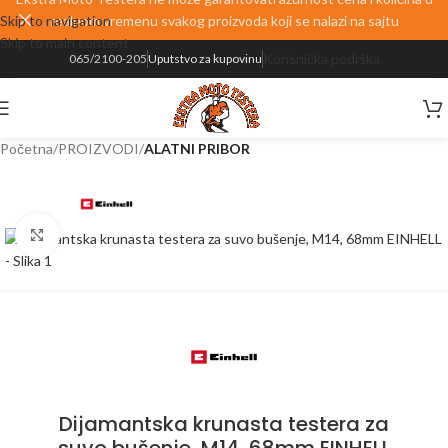
Skip to navigation
realnom vremenu svakog proizvoda koji se nalazi na sajtu
Skip to main content
Korisnička podrška
065/2100-205
Uputstvo za kupovinu
Početna
PROIZVODI
ALATNI PRIBOR
Kliknite za uvećanje
Dijamantska krunasta testera za