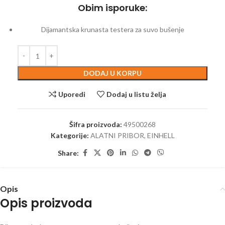
Obim isporuke:
Dijamantska krunasta testera za suvo bušenje
DODAJ U KORPU
Uporedi
Dodaj u listu želja
Šifra proizvoda:
49500268
Kategorije:
ALATNI PRIBOR
,
EINHELL
Share:
Opis
Opis proizvoda