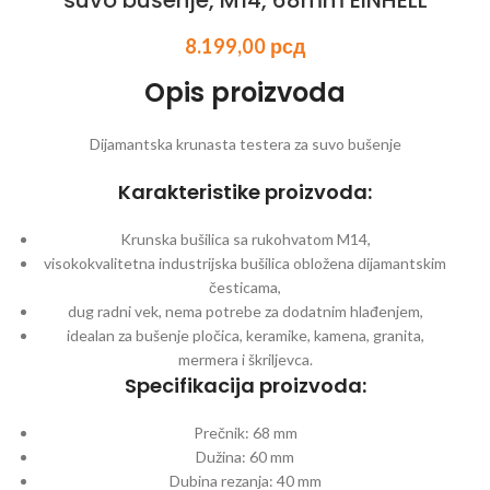
suvo bušenje, M14, 68mm EINHELL
8.199,00
рсд
Opis proizvoda
Dijamantska krunasta testera za suvo bušenje
Karakteristike proizvoda:
Krunska bušilica sa rukohvatom M14,
visokokvalitetna industrijska bušilica obložena dijamantskim
česticama,
dug radni vek, nema potrebe za dodatnim hlađenjem,
idealan za bušenje pločica, keramike, kamena, granita,
mermera i škriljevca.
Specifikacija proizvoda:
Prečnik: 68 mm
Dužina: 60 mm
Dubina rezanja: 40 mm