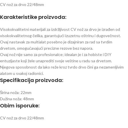
CV nož za drvo 22/48mm
Karakteristike proizvoda:
Visokokvalitetni materijali za izdržljivost CV nož za drvo je izrađen od
visokokvalitetnog čelika, garantujući izuzetnu oštrinu i dugovečnost.
Ovaj nastavak za multialat posebno je dizajniran za rad sa tvrdim
drvetom, omogućavajući precizne rezove bez napora.
Ovaj nož nije samo za profesionalce; idealan je i za hobiste i DIY
entuzijaste koji žele unaprediti svoje veštine u radu sa drvetom.
Njegova sposobnost da lako reže kroz tvrdo drvo čini ga nezamenljivim
alatom u svakoj radionici.
Specifikacija proizvoda:
Širina noža: 22mm
Dužina noža: 48mm
Obim isporuke:
CV nož za drvo 22/48mm