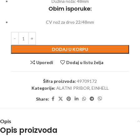
Dužina noža: 48mm
Obim isporuke:
CV nož za drvo 22/48mm
DODAJ U KORPU
Uporedi
Dodaj u listu želja
Šifra proizvoda:
49709172
Kategorije:
ALATNI PRIBOR
,
EINHELL
Share:
Opis
Opis proizvoda