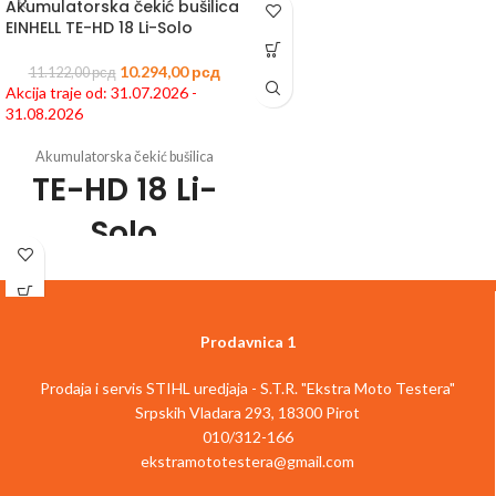
Akumulatorska čekić bušilica
EINHELL TE-HD 18 Li-Solo
Šifra
artikla:
4514218
EAN:
4006825661712
10.294,00
рсд
11.122,00
рсд
Član Power X-Change porodice
Akcija traje od: 31.07.2026 -
3 funkcije: šrafljenje, bušenje, čekić
31.08.2026
bušenje u betonu
Opcija pneumatskog čekića za lako
Akumulatorska čekić bušilica
bušenje u betonu
TE-HD 18 Li-
Snažan motor i metalni zupčanik za
veliki obrtni momenat
Solo
Univerzalno SDS-plus postavljanje
bitova sa funkcijom automatskog ulaza
Veoma precizna elektronska kontrola
Šifra
brzine za osetljive poslove
artikla:
4513812
EAN:
4006825604054
Ergonomski rukohvat sa mekom
Član Power X-Change porodice
Prodavnica 1
površinom za držanje
3 funkcije: odvijanje, bušenje, udarno
Uključuje LED svetlo za osvetljavanje
bušenje čak i u betonu
radne površine
Prodaja i servis STIHL uredjaja - S.T.R. "Ekstra Moto Testera"
Pneumatski čekić za lakše bušenje u
Dolazi sa jednom 2,5 Ah PXC baterijom
betonu
Srpskih Vladara 293, 18300 Pirot
i brzim punjačem baterija
Snažni motor i metalni prenosnici
010/312-166
Uključuje 5 burgija (Ø 5, 6, 8, 10, 12
omogućuju veliki obrtni momenat
ekstramototestera@gmail.com
mm)
Univerzalna SDS-plus-bit montaža sa