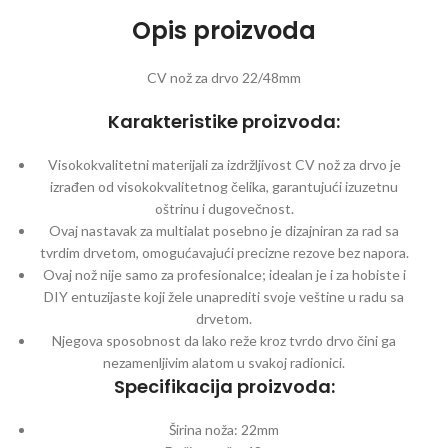
Opis proizvoda
CV nož za drvo 22/48mm
Karakteristike proizvoda:
Visokokvalitetni materijali za izdržljivost CV nož za drvo je
izrađen od visokokvalitetnog čelika, garantujući izuzetnu
oštrinu i dugovečnost.
Ovaj nastavak za multialat posebno je dizajniran za rad sa
tvrdim drvetom, omogućavajući precizne rezove bez napora.
Ovaj nož nije samo za profesionalce; idealan je i za hobiste i
DIY entuzijaste koji žele unaprediti svoje veštine u radu sa
drvetom.
Njegova sposobnost da lako reže kroz tvrdo drvo čini ga
nezamenljivim alatom u svakoj radionici.
Specifikacija proizvoda:
Širina noža: 22mm