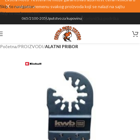
Skip to navigation
realnom vremenu svakog proizvoda koji se nalazi na sajtu
Skip to main content
Korisnička podrška
065/2100-205
Uputstvo za kupovinu
Početna
PROIZVODI
ALATNI PRIBOR