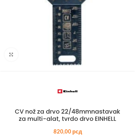
Kliknite za uvećanje
CV nož za drvo 22/48mmnastavak
za multi-alat, tvrdo drvo EINHELL
820,00
рсд