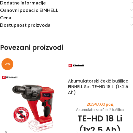
Dodatne informacije
Osnovni podaci o EINHELL
Cena
Dostupnost proizvoda
Povezani proizvodi
-7%
Akumulatorski čekić bušilica
EINHELL Set TE-HD 18 Li (1×2.5
Ah)
20.347,00
рсд
Akumulatorska čekić bušilica
TE-HD 18 Li
(1x2.5 Ah)