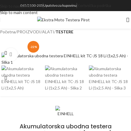
Korisnička podrška
065/2100-205
Uputstvo za kupovinu
Skip to navigation
realnom vremenu svakog proizvoda koji se nalazi na sajtu
Skip to main content
Početna
PROIZVODI
ALATI
TESTERE
-22%
Kliknite za uvećanje
Akumulatorska ubodna testera