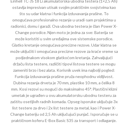
Einhell TC-JS 18 Li akumulatorska ubodna testera (1×2,5 Ah)
ostavlja impresivan utisak svojim praktičnim svojstvima kao
što su udar klatna i funkcija izduvavanja prašine. To
omogućava profesionalno rezanje u uradi-sam projektima u
radionici, domu i garaži. Ova ubodna testera je član Power X-
Change porodice. Njen moto je jedna za sve: Baterija se
može koristiti u svim uređajima ove sistemske porodice.
Glatko kretanje omogućava precizne rezove. Udar klatna se
može uključiti i omogućava precizne rezove za kraće vreme sa
podjednakom visokom glatkoćom kretanja. Zahvaljujući
držaču lista testere, različiti tipovi listova testere se mogu
zameniti brzo i bez alata. Korisnik uvek ima najbolji pogled:
Funkcija izduvavanja prašine pruža neophodnu vidljivost.
Dubina rezanja drveta je 70 mm, plastike 10 mm, a čelika 8
mm. Kosi rezovi su mogući do maksimalno 45°. Plastični klizni
umetak je ugrađen u ovu akumulatorsku ubodnu testeru za
zaštitu osetljivih radnih komada. Opseg isporuke uključuje 3x
list testere za drvo i 2x list testere za metal, kao i Power X-
Change bateriju od 2,5 Ah uključujući punjač. Isporučuje se u
praktičnom koferu E-Box Basic S35 za transport i odlaganje.