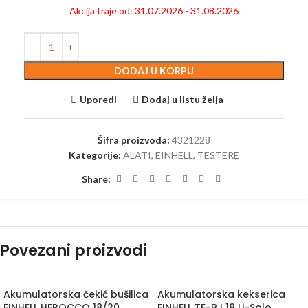
Akcija traje od: 31.07.2026 - 31.08.2026
DODAJ U KORPU
Uporedi
Dodaj u listu želja
Šifra proizvoda:
4321228
Kategorije:
ALATI
,
EINHELL
,
TESTERE
Share:
Povezani proizvodi
Akumulatorska čekić bušilica
Akumulatorska kekserica
EINHELL HEROCCO 18/20
EINHELL TE-BJ 18 Li-Solo