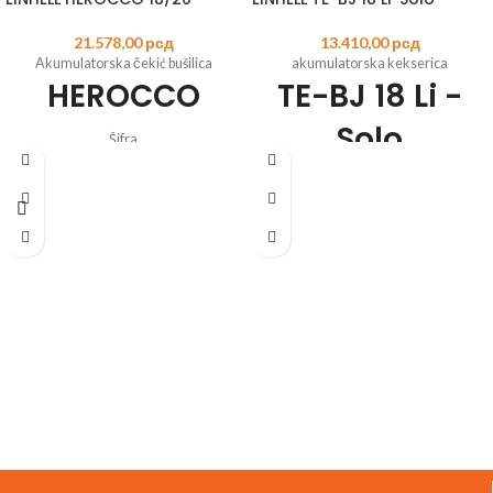
21.578,00
рсд
13.410,00
рсд
Akumulatorska čekić bušilica
akumulatorska kekserica
HEROCCO
TE-BJ 18 Li -
Solo
Šifra
artikla:
4513900
EAN:
4006825630343
Šifra
Član Power X-Change porodice
artikla:
4350630
EAN:
4006825660302
Motor bez četkica - više snage i
Član Power X-Change porodice
dugotrajniji rad
Akumulatorsko sečenje – fleksibilna,
4 funkcije: Bušenje/udarno bušenje/
nezavisna i spremna za upotrebu
štemovanje sa i bez blokade
Neograničeno podesiv ugao do 90°
Pneumatski udarni mehanizam za
Neograničeno podešavanje visine
bušenje u betonu bez napora
Brzo podešavanje dubine sečenja u 6
Universalna SDS-Plus glava sa
koraka
poluautomatskom funkcijom
Pogodna za standardne veličine
Elektronska kontrola brzine za fino
keksića do tipa 20
podešavanje na delikatnim poslovima
Čvrst aluminijumski dizajn omogućava
Rad sa malim vibracijama zahvaljujući
precizno usecanje
ručki na jastučićima
Blokiranje osovine za laku zamenu
Ergonomska ručka i dodatna ručka sa
reznog diska
mekim rukohvatom