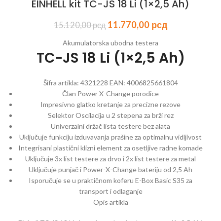
EINHELL kit TC-JS 18 Li (1×2,5 Ah)
11.770,00
рсд
15.120,00
рсд
Akumulatorska ubodna testera
TC-JS 18 Li (1×2,5 Ah)
Šifra artikla:
4321228
EAN:
4006825661804
Član Power X-Change porodice
Impresivno glatko kretanje za precizne rezove
Selektor Oscilacija u 2 stepena za brži rez
Univerzalni držač lista testere bez alata
Uključuje funkciju izduvavanja prašine za optimalnu vidljivost
Integrisani plastični klizni element za osetljive radne komade
Uključuje 3x list testere za drvo i 2x list testere za metal
Uključuje punjač i Power-X-Change bateriju od 2,5 Ah
Isporučuje se u praktičnom koferu E-Box Basic S35 za
transport i odlaganje
Opis artikla