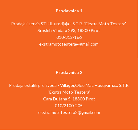
Ključ za zamenu noževa
Beskonačno podesiv graničnik dubine
Prodavnica 1
Dolazi sa kesom za prašinu za rad bez
pri bušenju od čvrstog metala
prašine
Uključena LED lampa za osvetljavanje
Prodaja i servis STIHL uredjaja - S.T.R. "Ekstra Moto Testera"
Kompatibilna sa Einhell usisivačima za
radnog područja
mokro i suvo
Srpskih Vladara 293, 18300 Pirot
Uključen adapter za bitove za odvijač
Dolazi bez baterije i punjača (dostupni
Za optimalne rezultate preporučeno:
010/312-166
odvojeno)
3.0 Ah baterije i jače
ekstramototestera@gmail.com
Opis artikla
Einhell TE-BJ 18 Li
Isporučuje se bez baterije i punjača
kekserica je bežični, precizan
(dostupni odvojeno)
pomoćnik: kao član Power X-Change
Isporčeno u koferu za transport i
porodice, kekserica se može koristiti
skladištenje
Prodavnica 2
nezavisno od izvora napajanja i
Opis artikla
Akumulatorski čekić
spremna je za trenutnu upotrebu.
Einhell HEROCCO je pouzdan izvođač:
Prodaja ostalih proizvoda - Villager,Oleo Mac,Husqvarna... S.T.R.
Čvrsti aluminijumski dizajn
za bušenje, udarno bušenje ili dubljenje
omogućava precizno sečenje proreza.
"Ekstra Moto Testera"
sa ili bez blokade, bežični čekić sa
Einhell kekserica je pogodna za sve
rotacijom se ceni kao univerzalan.
Cara Dušana 5, 18300 Pirot
standardne veličine keksića do 20mm.
Motor bez četkica pruža više snage i
010/2100-205.
Beskonačno podesive opcije
pruža duži rad. Dizajniran kao član
ekstramototestera2@gmail.com
poravnanja i za podešavanje visine i za
familije Power X-Change, sve punjive
podešavanje ugla do 90° su pobedničke
baterije ove serije mogu se fleksibilno i
karakteristike ovog fleksibilnog
bez ograničenja koristiti pri radu sa
pomoćnika. Postoji mogućnost brzog
svim uređajima iz ove serije kao i