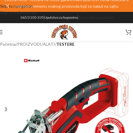
Skip to navigation
realnom vremenu svakog proizvoda koji se nalazi na sajtu
Skip to main content
Korisnička podrška
065/2100-205
Uputstvo za kupovinu
Početna
PROIZVODI
ALATI
TESTERE