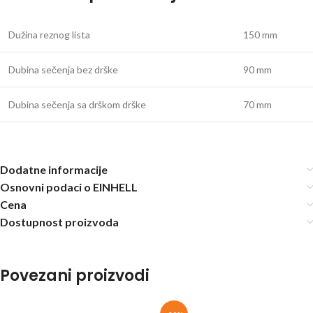
Dužina reznog lista
150 mm
Dubina sečenja bez drške
90 mm
Dubina sečenja sa drškom drške
70 mm
Dodatne informacije
Osnovni podaci o EINHELL
Cena
Dostupnost proizvoda
Povezani proizvodi