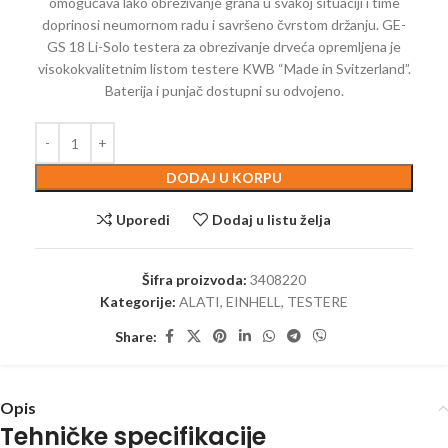
omogućava lako obrezivanje grana u svakoj situaciji i time
doprinosi neumornom radu i savršeno čvrstom držanju. GE-
GS 18 Li-Solo testera za obrezivanje drveća opremljena je
visokokvalitetnim listom testere KWB “Made in Svitzerland”.
Baterija i punjač dostupni su odvojeno.
DODAJ U KORPU
Uporedi
Dodaj u listu želja
Šifra proizvoda:
3408220
Kategorije:
ALATI
,
EINHELL
,
TESTERE
Share:
Opis
Tehničke specifikacije