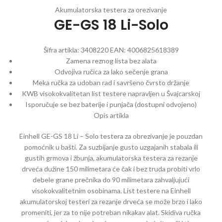
Akumulatorska testera za orezivanje
GE-GS 18 Li-Solo
Šifra artikla:
3408220
EAN:
4006825618389
Zamena reznog lista bez alata
Odvojiva ručica za lako sečenje grana
Meka ručka za udoban rad i savršeno čvrsto držanje
KWB visokokvalitetan list testere napravljen u Švajcarskoj
Isporučuje se bez baterije i punjača (dostupni odvojeno)
Opis artikla
Einhell GE-GS 18 Li – Solo testera za obrezivanje je pouzdan
pomoćnik u bašti. Za suzbijanje gusto uzgajanih stabala ili
gustih grmova i žbunja, akumulatorska testera za rezanje
drveća dužine 150 milimetara će čak i bez truda probiti vrlo
debele grane prečnika do 90 milimetara zahvaljujući
visokokvalitetnim osobinama. List testere na Einhell
akumulatorskoj testeri za rezanje drveća se može brzo i lako
promeniti, jer za to nije potreban nikakav alat. Skidiva ručka