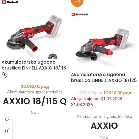
-20%
Akumulatorska ugaona
brusilica EINHELL AXXIO 18/115
Q
Akumulatorska ugaona
brusilica EINHELL AXXIO 18/125
12.062,00
рсд
Akumulatorska ugaona brusilica
10.918,00
рсд
13.727,00
рсд
AXXIO 18/115 Q
Akcija traje od: 31.07.2026 -
31.08.2026
Šifra
Akumulatorska ugaona brusilica
artikla:
4431150
EAN:
4006825642698
AXXIO
Član Power X-Change porodice
Motor bez četkica - više snage i
Šifra
produženi rad