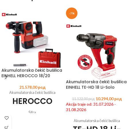
-7%
Akumulatorska čekić bušilica
EINHELL HEROCCO 18/20
Akumulatorska čekić bušilica
EINHELL TE-HD 18 Li-Solo
21.578,00
рсд
Akumulatorska čekić bušilica
HEROCCO
10.294,00
рсд
11.122,00
рсд
Akcija traje od: 31.07.2026 -
31.08.2026
Šifra
artikla:
4513900
EAN:
4006825630343
Akumulatorska čekić bušilica
Član Power X-Change porodice