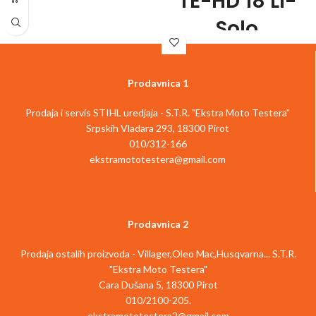
TE-HD 18 Li-
Motor bez četkica - više snage i
dugotrajniji rad
Solo
4 funkcije: Bušenje/udarno bušenje/
štemovanje sa i bez blokade
Šifra
Pneumatski udarni mehanizam za
artikla:
4513812
EAN:
4006825604054
bušenje u betonu bez napora
Prodavnica 1
Član Power X-Change porodice
Universalna SDS-Plus glava sa
3 funkcije: odvijanje, bušenje, udarno
poluautomatskom funkcijom
Prodaja i servis STIHL uredjaja - S.T.R. "Ekstra Moto Testera"
bušenje čak i u betonu
Elektronska kontrola brzine za fino
Pneumatski čekić za lakše bušenje u
Srpskih Vladara 293, 18300 Pirot
podešavanje na delikatnim poslovima
betonu
010/312-166
Rad sa malim vibracijama zahvaljujući
Snažni motor i metalni prenosnici
ručki na jastučićima
ekstramototestera@gmail.com
omogućuju veliki obrtni momenat
Ergonomska ručka i dodatna ručka sa
Univerzalna SDS-plus-bit montaža sa
mekim rukohvatom
funkcijom automatskog klizanja
Beskonačno podesiv graničnik dubine
Elektronski fino podesiva brzina za
pri bušenju od čvrstog metala
Prodavnica 2
osetljive poslove
Uključena LED lampa za osvetljavanje
Ergonomske ručke sa mekim
radnog područja
Prodaja ostalih proizvoda - Villager,Oleo Mac,Husqvarna... S.T.R.
rukohvatom
Uključen adapter za bitove za odvijač
Uključena LED lampa za osvetljavanje
"Ekstra Moto Testera"
Za optimalne rezultate preporučeno:
radnog područja
Cara Dušana 5, 18300 Pirot
3.0 Ah baterije i jače
Isporučuje se bez baterije i punjača
Isporučuje se bez baterije i punjača
010/2100-205.
(dostupni odvojeno)
(dostupni odvojeno)
ekstramototestera2@gmail.com