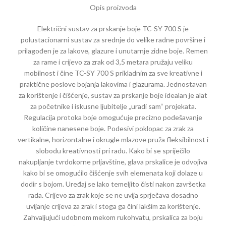
Opis proizvoda
Električni sustav za prskanje boje TC-SY 700 S je
polustacionarni sustav za srednje do velike radne površine i
prilagođen je za lakove, glazure i unutarnje zidne boje. Remen
za rame i crijevo za zrak od 3,5 metara pružaju veliku
mobilnost i čine TC-SY 700 S prikladnim za sve kreativne i
praktične poslove bojanja lakovima i glazurama. Jednostavan
za korištenje i čišćenje, sustav za prskanje boje idealan je alat
za početnike i iskusne ljubitelje „uradi sam“ projekata.
Regulacija protoka boje omogućuje precizno podešavanje
količine nanesene boje. Podesivi poklopac za zrak za
vertikalne, horizontalne i okrugle mlazove pruža fleksibilnost i
slobodu kreativnosti pri radu. Kako bi se spriječilo
nakupljanje tvrdokorne prljavštine, glava prskalice je odvojiva
kako bi se omogućilo čišćenje svih elemenata koji dolaze u
dodir s bojom. Uređaj se lako temeljito čisti nakon završetka
rada. Crijevo za zrak koje se ne uvija sprječava dosadno
uvijanje crijeva za zrak i stoga ga čini lakšim za korištenje.
Zahvaljujući udobnom mekom rukohvatu, prskalica za boju