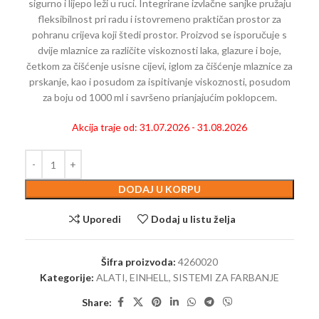
sigurno i lijepo leži u ruci. Integrirane izvlačne sanjke pružaju
fleksibilnost pri radu i istovremeno praktičan prostor za
pohranu crijeva koji štedi prostor. Proizvod se isporučuje s
dvije mlaznice za različite viskoznosti laka, glazure i boje,
četkom za čišćenje usisne cijevi, iglom za čišćenje mlaznice za
prskanje, kao i posudom za ispitivanje viskoznosti, posudom
za boju od 1000 ml i savršeno prianjajućim poklopcem.
Akcija traje od: 31.07.2026 - 31.08.2026
DODAJ U KORPU
Uporedi
Dodaj u listu želja
Šifra proizvoda:
4260020
Kategorije:
ALATI
,
EINHELL
,
SISTEMI ZA FARBANJE
Share: