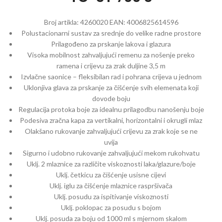
Broj artikla:
4260020
EAN:
4006825614596
Polustacionarni sustav za srednje do velike radne prostore
Prilagođeno za prskanje lakova i glazura
Visoka mobilnost zahvaljujući remenu za nošenje preko
ramena i crijevu za zrak duljine 3,5 m
Izvlačne saonice – fleksibilan rad i pohrana crijeva u jednom
Uklonjiva glava za prskanje za čišćenje svih elemenata koji
dovode boju
Regulacija protoka boje za idealnu prilagodbu nanošenju boje
Podesiva zračna kapa za vertikalni, horizontalni i okrugli mlaz
Olakšano rukovanje zahvaljujući crijevu za zrak koje se ne
uvija
Sigurno i udobno rukovanje zahvaljujući mekom rukohvatu
Uklj. 2 mlaznice za različite viskoznosti laka/glazure/boje
Uklj. četkicu za čišćenje usisne cijevi
Uklj. iglu za čišćenje mlaznice raspršivača
Uklj. posudu za ispitivanje viskoznosti
Uklj. poklopac za posudu s bojom
Uklj. posuda za boju od 1000 ml s mjernom skalom