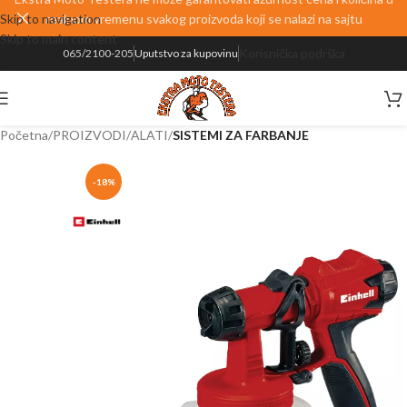
Skip to navigation
realnom vremenu svakog proizvoda koji se nalazi na sajtu
Skip to main content
Korisnička podrška
065/2100-205
Uputstvo za kupovinu
Početna
PROIZVODI
ALATI
SISTEMI ZA FARBANJE
-18%