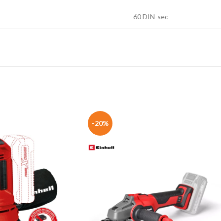
60 DIN-sec
-20%