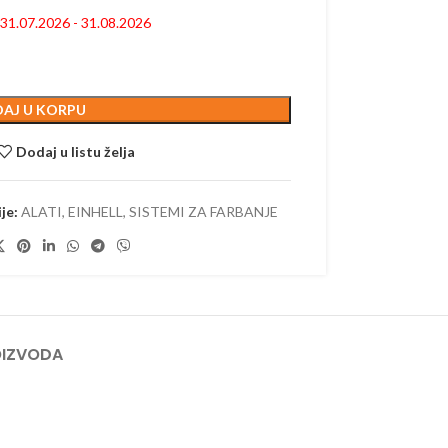
 AKUMULATORSKI
: 31.07.2026 - 31.08.2026
–
ORSKI
AJ U KORPU
Dodaj u listu želja
je:
ALATI
,
EINHELL
,
SISTEMI ZA FARBANJE
OIZVODA