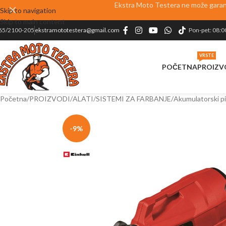
Ekstra Moto Testera ne može garanto
Skip to navigation
Skip to main content
65/2100-205
ekstramototestera@gmail.com
Pon-pet: 08:0
VRSTE
POČETNA
PROIZV
Početna
PROIZVODI
ALATI
SISTEMI ZA FARBANJE
Akumulatorski pi
-9%