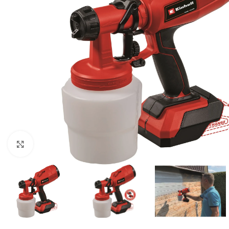
BEN
AGR
BUŠA
ČIST
DROB
DUVA
Kliknite za uvećanje
KOS
KUL
KULT
MOT
MAK
BEN