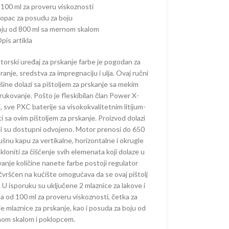
 ŽIVU OGRADU –
100 ml za proveru viskoznosti
ORSKE
lopac za posudu za boju
oju od 800 ml sa mernom skalom
AKUMULATORSKE
pis artikla
–
ORSKE
torski uređaj za prskanje farbe je pogodan za
ranje, sredstva za impregnaciju i ulja. Ovaj ručni
AČI –
šine dolazi sa pištoljem za prskanje sa mekim
ORSKI
kovanje. Pošto je fleskibilan član Power X-
 sve PXC baterije sa visokokvalitetnim litijum-
 sa ovim pištoljem za prskanje. Proizvod dolazi
AKUMULATORSKI
aji su dostupni odvojeno. Motor prenosi do 650
šnu kapu za vertikalne, horizontalne i okrugle
loniti za čišćenje svih elemenata koji dolaze u
 KOSAČICE
anje količine nanete farbe postoji regulator
 AKUMULATORSKI
čvršćen na kućište omogućava da se ovaj pištolj
 U isporuku su uključene 2 mlaznice za lakove i
 AKUMULATORSKE
da od 100 ml za proveru viskoznosti, četka za
E KOSAČICE –
je mlaznice za prskanje, kao i posuda za boju od
ORSKE
nom skalom i poklopcem.