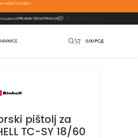
 nalazi na sajtu
Korisnička podrška
o za p
ovrat
PRIJAVA / REGISTRACIJA
0,00
РСД
DAVNICE
ski pištolj za
HELL TC-SY 18/60