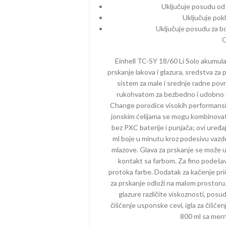
ELEKTRIČNI
MAKAZE ZA
Uključuje posudu od 
KALICE – BENZINSKE
AKUMULAT
Uključuje pok
TESTERE – ELEKTRIČNE
Uključuje posudu za b
ČI – BENZINSKI
PUMPE – 
TRIMERI – ELEKTRIČNI
O
PE – BENZINSKE
PRSKALICE 
USISIVAČI – ELEKTRIČNI
AKUMULAT
Einhell TC-SY 18/60 Li Solo akumula
ZRAČIVAČI – BENZINSKI
prskanje lakova i glazura, sredstva za p
PROZRAČIV
IJALNE MAŠINE –
sistem za male i srednje radne povr
AKUMULAT
ZINSKE
rukohvatom za bezbedno i udobno ru
PUNJAČI
Change porodice visokih performansi,
TERE – BENZINSKE
jonskim ćelijama se mogu kombinovati
PERAČI – 
AČI – BENZINSKI
bez PXC baterije i punjača; ovi uređ
SKUTERI
ml boje u minutu kroz podesivu vazdu
KTORSKE KOSAČICE –
mlazove. Glava za prskanje se može uk
ZINSKE
ROBOTSKE
kontakt sa farbom. Za fino podešav
ERI – BENZINSKI
TRESAČI –
protoka farbe. Dodatak za kačenje pri
za prskanje odloži na malom prostoru.
TESTERE –
glazure različite viskoznosti, posu
TRAKTORSK
čišćenje usponske cevi, igla za čišćen
AKUMULAT
800 ml sa mer