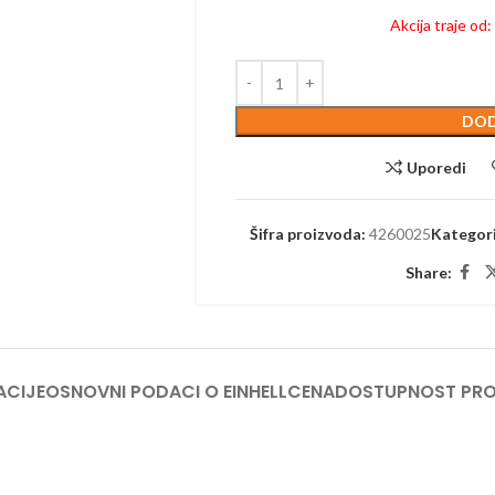
TRIMERI –
Akcija traje od
USISIVAČI 
AKUMULAT
DOD
Uporedi
Šifra proizvoda:
4260025
Kategori
Share:
ACIJE
OSNOVNI PODACI O EINHELL
CENA
DOSTUPNOST PR