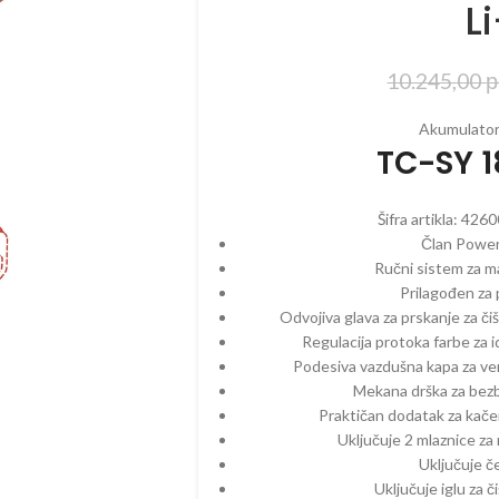
L
10.245,00
р
ZINSKI PROGRAM
ELEKTRIČNI PROGRAM
AKUMULAT
Akumulators
EGATI – BENZINSKI
CEPAČI
BATERIJE
TC-SY 1
ČI – BENZINSKI
ČISTAČI – ELEKTRIČNI
BUŠAČI – 
AČI – BENZINSKI
DROBILICE – ELEKTRIČNE
ČISTAČI –
Šifra artikla:
4260
ILICE – BENZINSKE
DUVAČI – ELEKTRIČNI
DUVAČI – 
Član Power
Ručni sistem za m
ČI – BENZINSKI
KOSAČICE – ELEKTRIČNE
DROBILICE 
Prilagođen za 
AKUMULAT
Odvojiva glava za prskanje za č
AČICE – BENZINSKE
KULTIVATORI – ELEKTRIČNI
KOSAČICE 
Regulacija protoka farbe za 
TIVATORI – BENZIN
MAKAZE ZA ŽIVU OGRADU –
AKUMULAT
Podesiva vazdušna kapa za ver
ELEKTRIČNE
Mekana drška za bez
IVATORI – DIZEL
KULTIVATO
PERAČI – ELEKTRIČNI
Praktičan dodatak za kače
AKUMULAT
ORI
Uključuje 2 mlaznice za r
PUMPE – ELEKTRIČNE
MAKAZE ZA
Uključuje č
AZE ZA ŽIVU OGRADU –
VOĆA – A
Uključuje iglu za 
ZIN
PROZRAČIVAČI –