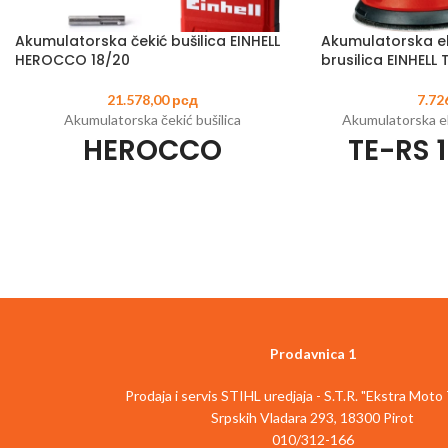
Akumulatorska čekić bušilica EINHELL
Akumulatorska e
HEROCCO 18/20
brusilica EINHELL T
21.578,00
рсд
7.72
Akumulatorska čekić bušilica
Akumulatorska ek
HEROCCO
TE-RS 1
Šifra artikla:
4513900
EAN:
4006825630343
Šifra artikla:
446201
Član Power X-Change porodice
Član Power X
Motor bez četkica - više snage i dugotrajniji
Elektronska promena
rad
materijala
4 funkcije: Bušenje/udarno bušenje/
Najfinija završna obr
štemovanje sa i bez blokade
brušenja zahvalj
Pneumatski udarni mehanizam za bušenje u
ko
betonu bez napora
Siguran i udoban r
Prodavnica 1
Universalna SDS-Plus glava sa
d
poluautomatskom funkcijom
Micro velcro pričvršc
Prodaja i servis STIHL uredjaja - S.T.R. "Ekstra Moto
Elektronska kontrola brzine za fino
abrazi
Srpskih Vladara 293, 18300 Pirot
podešavanje na delikatnim poslovima
Integrisano i pove
010/312-166