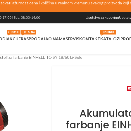
vati ažurnost cena i količina u realnom vremenu svakog proizvoda koji se
0-17:00 | Sub: 08:00-14:00
Uputstvo za kupovinu
Uputstv
POPUSTI
TOTALNA
OPŠIRNIJE
ODI
AKCIJE
RASPRODAJA
O NAMA
SERVIS
KONTAKT
KATALOZI
PRO
štolj za farbanje EINHELL TC-SY 18/60 Li-Solo
Akumulator
farbanje EIN