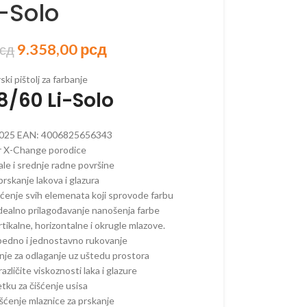
i-Solo
9.358,00
рсд
сд
ORSKI PROGRAM
ki pištolj za farbanje
8/60 Li-Solo
AKUMULATORSKI
 AKUMULATORSKI
025
EAN:
4006825656343
AKUMULATORSKI
 X-Change porodice
ale i srednje radne površine
–
prskanje lakova i glazura
ORSKE
išćenje svih elemenata koji sprovode farbu
–
idealno prilagođavanje nanošenja farbe
ORSKE
tikalne, horizontalne i okrugle mlazove.
bedno i jednostavno rukovanje
RI –
nje za odlaganje uz uštedu prostora
ORSKI
azličite viskoznosti laka i glazure
 OREZIVANJE
etku za čišćenje usisa
KUMULATORSKE
čišćenje mlaznice za prskanje