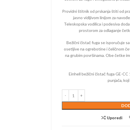
USISIVAČI
AKUMULA
Providni štitnik od prskanja štiti od pr
jasno vidljivom linijom za navođ
Teleskopska vodilica i podesiva doda
prostorom za odlaganje čet
Bežični čistač fuga se isporučuje s
osetljive na ogrebotine i čeličnom č
na grubim površinama. Obe četke im
Einhell bežični čistač fuga GE-CC 
punjača, koj
DOD
Uporedi