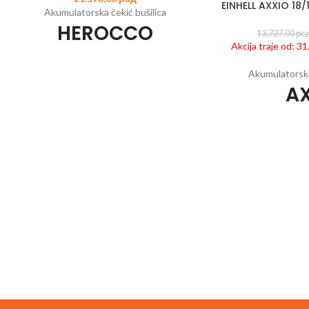
EINHELL AXXIO 18/
Akumulatorska čekić bušilica
HEROCCO
13.727,00
рс
Akcija traje od: 3
Šifra artikla:
4513900
EAN:
4006825630343
Akumulatorska
Član Power X-Change porodice
A
Motor bez četkica - više snage i dugotrajniji
rad
4 funkcije: Bušenje/udarno bušenje/
Šifra artikla:
443114
štemovanje sa i bez blokade
Član Power X
Pneumatski udarni mehanizam za bušenje u
Motor bez četkica - 
betonu bez napora
Universalna SDS-Plus glava sa
Funkcija mekog star
poluautomatskom funkcijom
startovanja 
Elektronska kontrola brzine za fino
Zaštita od preop
podešavanje na delikatnim poslovima
tr
Rad sa malim vibracijama zahvaljujući ručki na
Veoma gladak rad 
jastučićima
motoru 
Ergonomska ručka i dodatna ručka sa mekim
Zaštita diska s
rukohvatom
pode
Beskonačno podesiv graničnik dubine pri
Robusno aluminijum