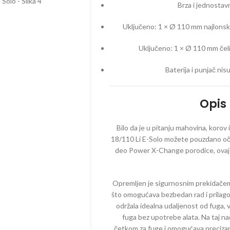
TESTERE – ELEKTRIČNE
Brza i jednostav
AČI – BENZINSKI
PUMPE – 
TRIMERI – ELEKTRIČNI
Uključeno: 1 × Ø 110 mm najlonska
PE – BENZINSKE
PRSKALICE
USISIVAČI – ELEKTRIČNI
AKUMULA
ZRAČIVAČI – BENZINSKI
Uključeno: 1 × Ø 110 mm čeli
PROZRAČI
CIJALNE MAŠINE –
AKUMULA
Baterija i punjač ni
NZINSKE
PUNJAČI
TERE – BENZINSKE
Opis
PERAČI –
SAČI – BENZINSKI
SKUTERI
AKTORSKE KOSAČICE –
Bilo da je u pitanju mahovina, korov 
NZINSKE
ROBOTSKE
18/110 Li E-Solo možete pouzdano očist
deo Power X-Change porodice, ovaj u
MERI – BENZINSKI
TRESAČI 
TESTERE 
Opremljen je sigurnosnim prekidačem 
TRAKTORS
što omogućava bezbedan rad i prilagođ
AKUMULA
održala idealna udaljenost od fuga, 
TRIMERI 
fuga bez upotrebe alata. Na taj na
četkom za fuge i omogućava precizan 