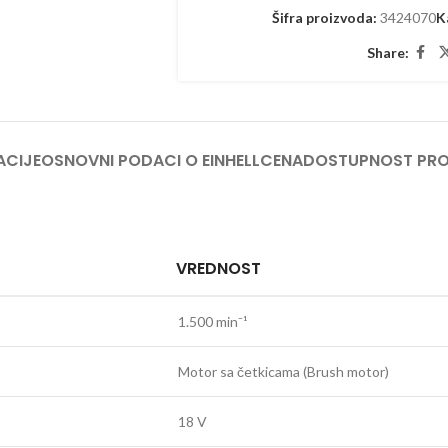
Šifra proizvoda:
3424070
K
Share:
ACIJE
OSNOVNI PODACI O EINHELL
CENA
DOSTUPNOST PR
VREDNOST
1.500 min⁻¹
Motor sa četkicama (Brush motor)
18 V