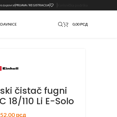
 nalazi na sajtu
Korisnička podrška
o za p
ovrat
PRIJAVA / REGISTRACIJA
0,00
РСД
DAVNICE
ki čistač fugni
 18/110 Li E-Solo
552,00
рсд