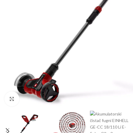
BE
AGR
BUŠ
ČIS
DRO
DUV
KOS
KUL
KUL
Kliknite za uvećanje
MO
MA
BE
PRS