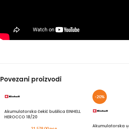
Povezani proizvodi
-20%
Akumulatorska čekić bušilica EINHELL
HEROCCO 18/20
Akumulatorska u
21.578,00
рсд