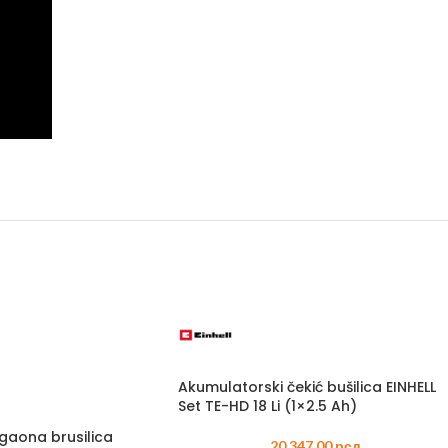
Akumulatorski čekić bušilica EINHELL
Set TE-HD 18 Li (1×2.5 Ah)
gaona brusilica
20.347,00
рсд