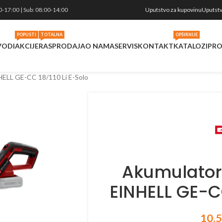
vati ažurnost cena i količina u realnom vremenu svakog proizvoda koji se
0-17:00 | Sub: 08:00-14:00
Uputstvo za kupovinu
Uputstv
POPUSTI
TOTALNA
OPŠIRNIJE
VODI
AKCIJE
RASPRODAJA
O NAMA
SERVIS
KONTAKT
KATALOZI
PRO
NHELL GE-CC 18/110 Li E-Solo
Akumulators
EINHELL GE-CC
10.