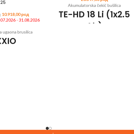
125
Akumulatorska čekić bušilica
TE-HD 18 Li (1x2.5
10.918,00
рсд
д
1.07.2026 - 31.08.2026
Ah)
 ugaona brusilica
XXIO
Šifra artikla:
4514218
EAN:
400682566171
Član Power X-Change porodice
3 funkcije: šrafljenje, bušenje, čekić bušenj
0
EAN:
4006825630558
u betonu
-Change porodice
Opcija pneumatskog čekića za lako bušenj
više snage i dugotrajniji
u betonu
rad
Snažan motor i metalni zupčanik za veliki
ta i zaštita od ponovnog
obrtni momenat
za sigurniji rad
Univerzalno SDS-plus postavljanje bitova s
terećenja za duži vek
funkcijom automatskog ulaza
ajanja
Veoma precizna elektronska kontrola brzin
zahvaljujući odvojenom
za osetljive poslove
i prenosniku
Ergonomski rukohvat sa mekom površinom
a mogućnošću brzog
za držanje
šavanja
Uključuje LED svetlo za osvetljavanje radn
sko kućište prenosnika