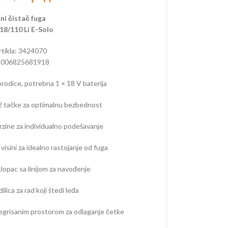
ni čistač fuga
TORSKI PROGRAM
8/110 Li E-Solo
artikla: 3424070
 AKUMULATORSKI
4006825681918
– AKUMULATORSKI
odice, potrebna 1 × 18 V baterija
 AKUMULATORSKI
 2 tačke za optimalnu bezbednost
 –
TORSKE
brzine za individualno podešavanje
 –
TORSKE
visini za idealno rastojanje od fuga
RI –
klopac sa linijom za navođenje
TORSKI
A OREZIVANJE
lica za rad koji štedi leđa
KUMULATORSKE
egrisanim prostorom za odlaganje četke
A ŽIVU OGRADU –
TORSKE