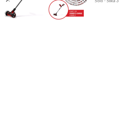
PER
PUM
PRO
SPE
BE
TES
TRE
TR
BE
TRI