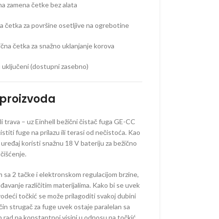
na zamena četke bez alata
AKUMULATORSKE
 četka za površine osetljive na ogrebotine
 –
TORSKE
čna četka za snažno uklanjanje korova
VAČI –
TORSKI
su uključeni (dostupni zasebno)
 proizvoda
 AKUMULATORSKI
ili trava – uz Einhell bežični čistač fuga GE-CC
 KOSAČICE
iti fuge na prilazu ili terasi od nečistoća. Kao
ređaj koristi snažnu 18 V bateriju za bežično
– AKUMULATORSKI
čišćenje.
– AKUMULATORSKE
sa 2 tačke i elektronskom regulacijom brzine,
KE KOSAČICE –
avanje različitim materijalima. Kako bi se uvek
TORSKE
vodeći točkić se može prilagoditi svakoj dubini
– AKUMULATORSKI
čin strugač za fuge uvek ostaje paralelan sa
rad na konstantnoj visini u odnosu na točkić.