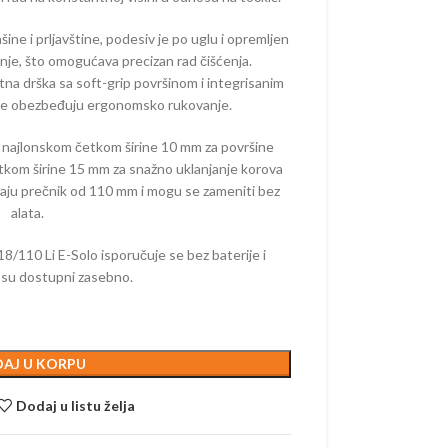
 –
TORSKI
ašine i prljavštine, podesiv je po uglu i opremljen
enje, što omogućava precizan rad čišćenja.
tna drška sa soft-grip površinom i integrisanim
ke obezbeđuju ergonomsko rukovanje.
a najlonskom četkom širine 10 mm za površine
etkom širine 15 mm za snažno uklanjanje korova
aju prečnik od 110 mm i mogu se zameniti bez
alata.
18/110 Li E-Solo isporučuje se bez baterije i
i su dostupni zasebno.
AJ U KORPU
Dodaj u listu želja