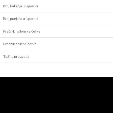
Broj baterija u isporuci
Broj punjača u isporuci
Prečnik najlonske četke
Prečnik čelične četke
Težina proizvoda