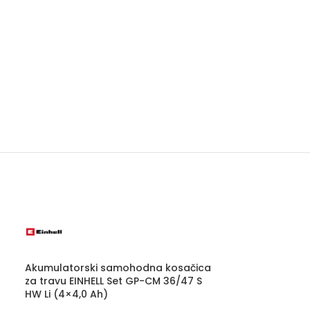
Akumulatorski samohodna kosačica
za travu EINHELL Set GP-CM 36/47 S
HW Li (4×4,0 Ah)