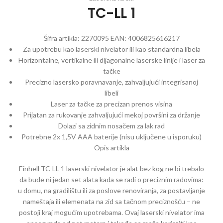
TC-LL 1
Šifra artikla:
2270095
EAN:
4006825616217
Za upotrebu kao laserski nivelator ili kao standardna libela
Horizontalne, vertikalne ili dijagonalne laserske linije i laser za
tačke
Precizno lasersko poravnavanje, zahvaljujući integrisanoj
libeli
Laser za tačke za precizan prenos visina
Prijatan za rukovanje zahvaljujući mekoj površini za držanje
Dolazi sa zidnim nosačem za lak rad
Potrebne 2x 1,5V AAA baterije (nisu uključene u isporuku)
Opis artikla
Einhell TC-LL 1 laserski nivelator je alat bez kog ne bi trebalo
da bude ni jedan set alata kada se radi o preciznim radovima:
u domu, na gradilištu ili za poslove renoviranja, za postavljanje
nameštaja ili elemenata na zid sa tačnom preciznošću – ne
postoji kraj mogućim upotrebama. Ovaj laserski nivelator ima