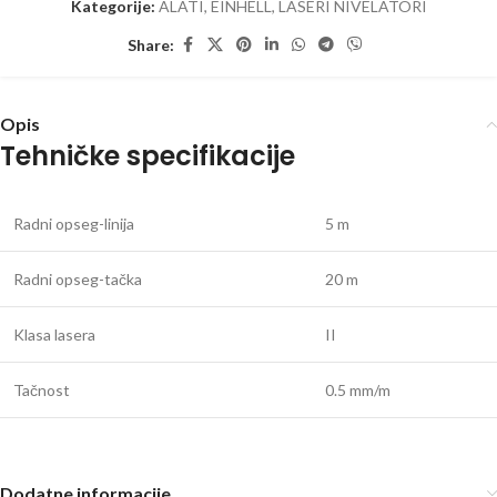
Kategorije:
ALATI
,
EINHELL
,
LASERI NIVELATORI
Share:
Opis
Tehničke specifikacije
Radni opseg-linija
5 m
Radni opseg-tačka
20 m
Klasa lasera
II
Tačnost
0.5 mm/m
Dodatne informacije