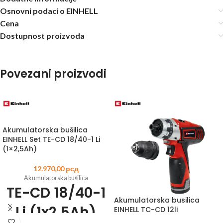
Osnovni podaci o EINHELL
Cena
Dostupnost proizvoda
Povezani proizvodi
Akumulatorska bušilica
EINHELL Set TE-CD 18/40-1 Li
(1×2,5Ah)
12.970,00
рсд
Akumulatorska bušilica
TE-CD 18/40-1
Akumulatorska busilica
Li (1x2,5Ah)
EINHELL TC-CD 12li