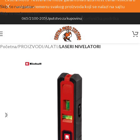
Skip to navigation
realnom vremenu svakog proizvoda koji se nalazi na sajtu
Skip to main content
Korisnička podrška
065/2100-205
Uputstvo za kupovinu
Početna
PROIZVODI
ALATI
LASERI NIVELATORI