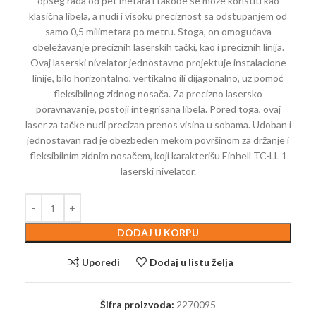
opseg rada od pet metara i takođe se može koristiti kao
klasična libela, a nudi i visoku preciznost sa odstupanjem od
samo 0,5 milimetara po metru. Stoga, on omogućava
obeležavanje preciznih laserskih tački, kao i preciznih linija.
Ovaj laserski nivelator jednostavno projektuje instalacione
linije, bilo horizontalno, vertikalno ili dijagonalno, uz pomoć
fleksibilnog zidnog nosača. Za precizno lasersko
poravnavanje, postoji integrisana libela. Pored toga, ovaj
laser za tačke nudi precizan prenos visina u sobama. Udoban i
jednostavan rad je obezbeđen mekom površinom za držanje i
fleksibilnim zidnim nosačem, koji karakterišu Einhell TC-LL 1
laserski nivelator.
DODAJ U KORPU
Uporedi
Dodaj u listu želja
Šifra proizvoda:
2270095