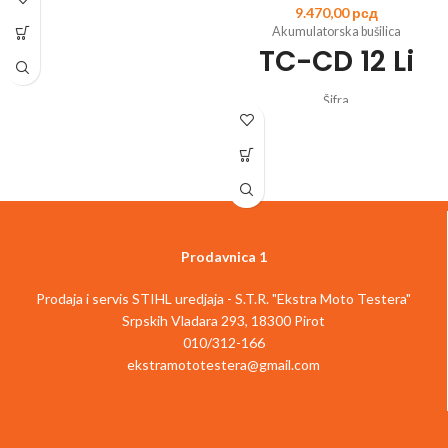
9.470,00
рсд
Šifra
Akumulatorska bušilica
artikla:
4513948
EAN:
4006825652147
TC-CD 12 Li
Član Power X-Change porodice
Zupčanik sa 2 brzine za snažno bušenje
i šrafljenje
Šifra
Elektronska kontrola brzine za rad koji
artikla:
4513206
EAN:
4006825599060
odgovara materijalu i primeni
Litijum-jonska baterija sa baterijskim
Uvek spremna za rad zahvaljujući
sistemom upravljanja
litijum-jonskoj tehnologiji bez
Uklonjiva stezna glava za skraćivanje
samopražnjenja
alata i smanjenje težine
LED osvetljenje za optimalan rad na
2-brzinski prenosnik za snažno
tamnim mestima
uvrtanje vijaka i brzo bušenje
Prodavnica 1
Izuzetno laka za rad zahvaljujući
Robusni metalni prenosnici
ergonomskom dizajnu i mekanoj
1 h brzi punjač
površini za držanje
Prodaja i servis STIHL uredjaja - S.T.R. "Ekstra Moto Testera"
Jednostruka brzostezna glava
Dolazi sa jednom 2,5 Ah baterijom i
Srpskih Vladara 293, 18300 Pirot
Automatsko zaključavanje osovine
brzim punjačem
Brzo zaustavljanje
010/312-166
Dolazi u praktičnom koferu
Precizna elektronska kontrola brzine
ekstramototestera@gmail.com
Opis artikla
Einhell TE-CD 18/40-1 Li
Odabir obrtnog momenta
(1x2.5Ah) akumulatorska bušilica je
Rotacija u oba smera
moćan član fleksibilne Power X-
LED lampa
Change serije. Ova akumulatorska
Mek rukohvat i tanak dizajn