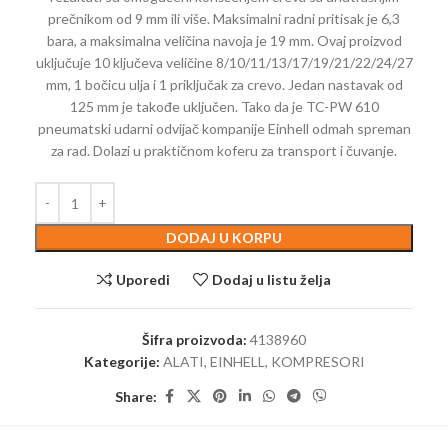
prečnikom od 9 mm ili više. Maksimalni radni pritisak je 6,3
bara, a maksimalna veličina navoja je 19 mm. Ovaj proizvod
uključuje 10 ključeva veličine 8/10/11/13/17/19/21/22/24/27
mm, 1 bočicu ulja i 1 priključak za crevo. Jedan nastavak od
125 mm je takođe uključen. Tako da je TC-PW 610
pneumatski udarni odvijač kompanije Einhell odmah spreman
za rad. Dolazi u praktičnom koferu za transport i čuvanje.
DODAJ U KORPU
Uporedi
Dodaj u listu želja
Šifra proizvoda:
4138960
Kategorije:
ALATI
,
EINHELL
,
KOMPRESORI
Share: