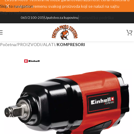
Skip to navigation
realnom vremenu svakog proizvoda koji se nalazi na sajtu
Skip to main content
Korisnička podrška
065/2100-205
Uputstvo za kupovinu
Početna
PROIZVODI
ALATI
KOMPRESORI