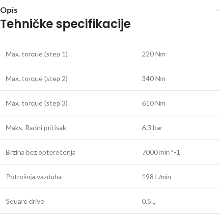
Opis
Tehničke specifikacije
Max. torque (step 1)
220 Nm
Max. torque (step 2)
340 Nm
Max. torque (step 3)
610 Nm
Maks. Radni pritisak
6.3 bar
Brzina bez opterećenja
7000 min^-1
Potrošnja vazduha
198 L/min
Square drive
0.5 „