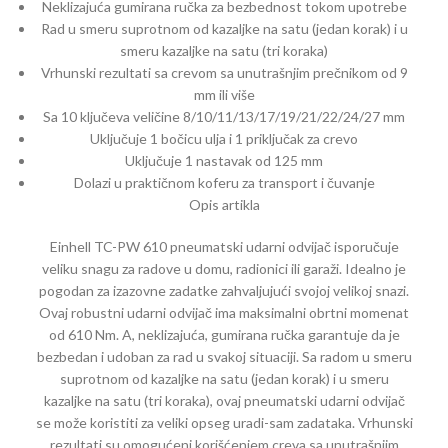
Neklizajuća gumirana ručka za bezbednost tokom upotrebe
Rad u smeru suprotnom od kazaljke na satu (jedan korak) i u
smeru kazaljke na satu (tri koraka)
Vrhunski rezultati sa crevom sa unutrašnjim prečnikom od 9
mm ili više
Sa 10 ključeva veličine 8/10/11/13/17/19/21/22/24/27 mm
Uključuje 1 bočicu ulja i 1 priključak za crevo
Uključuje 1 nastavak od 125 mm
Dolazi u praktičnom koferu za transport i čuvanje
Opis artikla
Einhell TC-PW 610 pneumatski udarni odvijač isporučuje
veliku snagu za radove u domu, radionici ili garaži. Idealno je
pogodan za izazovne zadatke zahvaljujući svojoj velikoj snazi.
Ovaj robustni udarni odvijač ima maksimalni obrtni momenat
od 610 Nm. A, neklizajuća, gumirana ručka garantuje da je
bezbedan i udoban za rad u svakoj situaciji. Sa radom u smeru
suprotnom od kazaljke na satu (jedan korak) i u smeru
kazaljke na satu (tri koraka), ovaj pneumatski udarni odvijač
se može koristiti za veliki opseg uradi-sam zadataka. Vrhunski
rezultati su omogućeni korišćenjem creva sa unutrašnjim