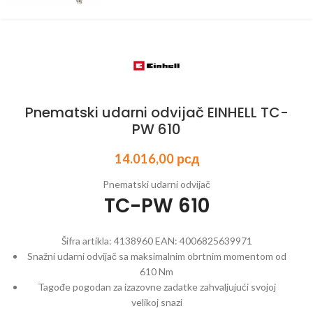
Pnematski udarni odvijač EINHELL TC-
PW 610
14.016,00
рсд
Pnematski udarni odvijač
TC-PW 610
Šifra artikla:
4138960
EAN:
4006825639971
Snažni udarni odvijač sa maksimalnim obrtnim momentom od
610 Nm
Tagođe pogodan za izazovne zadatke zahvaljujući svojoj
velikoj snazi