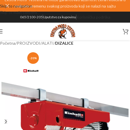
Skip to navigation
realnom vremenu svakog proizvoda koji se nalazi na sajtu
Skip to main content
Korisnička podrška
065/2100-205
Uputstvo za kupovinu
Početna
PROIZVODI
ALATI
DIZALICE
-20%