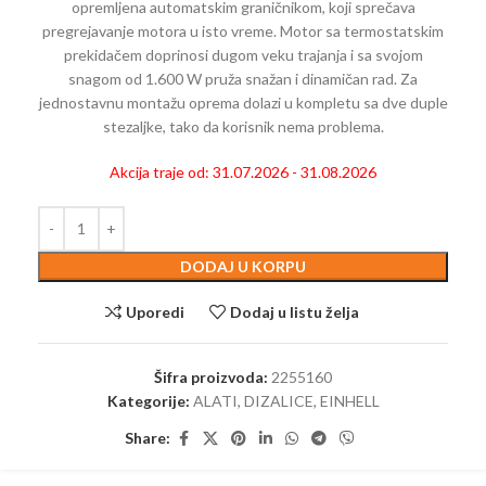
opremljena automatskim graničnikom, koji sprečava
pregrejavanje motora u isto vreme. Motor sa termostatskim
prekidačem doprinosi dugom veku trajanja i sa svojom
snagom od 1.600 W pruža snažan i dinamičan rad. Za
jednostavnu montažu oprema dolazi u kompletu sa dve duple
stezaljke, tako da korisnik nema problema.
Akcija traje od: 31.07.2026 - 31.08.2026
DODAJ U KORPU
Uporedi
Dodaj u listu želja
Šifra proizvoda:
2255160
Kategorije:
ALATI
,
DIZALICE
,
EINHELL
Share: