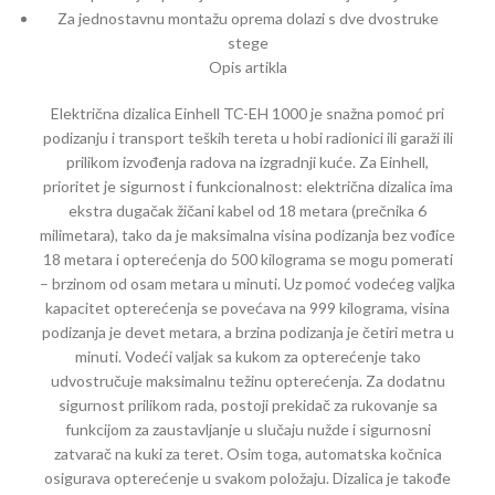
Za jednostavnu montažu oprema dolazi s dve dvostruke
stege
Opis artikla
Električna dizalica Einhell TC-EH 1000 je snažna pomoć pri
podizanju i transport teških tereta u hobi radionici ili garaži ili
prilikom izvođenja radova na izgradnji kuće. Za Einhell,
prioritet je sigurnost i funkcionalnost: električna dizalica ima
ekstra dugačak žičani kabel od 18 metara (prečnika 6
milimetara), tako da je maksimalna visina podizanja bez vođice
18 metara i opterećenja do 500 kilograma se mogu pomerati
– brzinom od osam metara u minuti. Uz pomoć vodećeg valjka
kapacitet opterećenja se povećava na 999 kilograma, visina
podizanja je devet metara, a brzina podizanja je četiri metra u
minuti. Vodeći valjak sa kukom za opterećenje tako
udvostručuje maksimalnu težinu opterećenja. Za dodatnu
sigurnost prilikom rada, postoji prekidač za rukovanje sa
funkcijom za zaustavljanje u slučaju nužde i sigurnosni
zatvarač na kuki za teret. Osim toga, automatska kočnica
osigurava opterećenje u svakom položaju. Dizalica je takođe