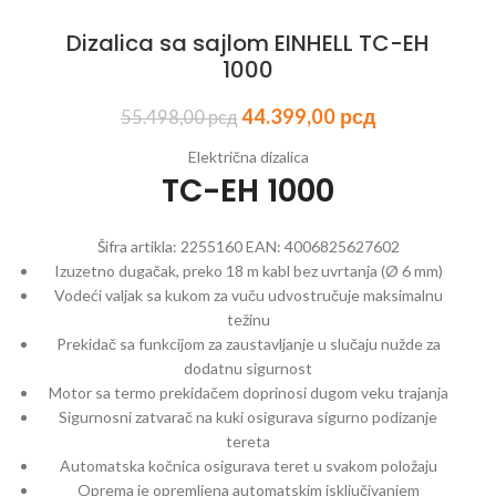
Dizalica sa sajlom EINHELL TC-EH
1000
44.399,00
рсд
55.498,00
рсд
Električna dizalica
TC-EH 1000
Šifra artikla:
2255160
EAN:
4006825627602
Izuzetno dugačak, preko 18 m kabl bez uvrtanja (Ø 6 mm)
Vodeći valjak sa kukom za vuču udvostručuje maksimalnu
težinu
Prekidač sa funkcijom za zaustavljanje u slučaju nužde za
dodatnu sigurnost
Motor sa termo prekidačem doprinosi dugom veku trajanja
Sigurnosni zatvarač na kuki osigurava sigurno podizanje
tereta
Automatska kočnica osigurava teret u svakom položaju
Oprema je opremljena automatskim isključivanjem