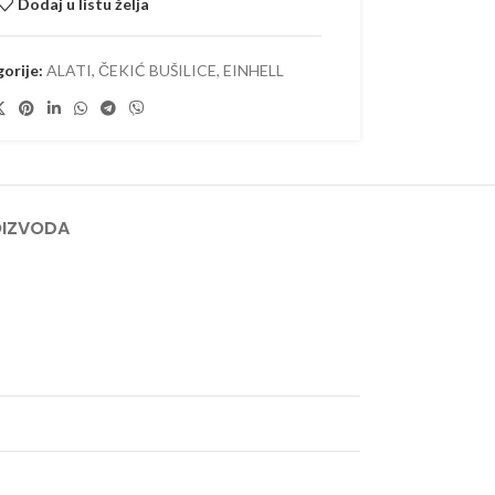
Dodaj u listu želja
 AKUMULATORSKI
–
ORSKI
orije:
ALATI
,
ČEKIĆ BUŠILICE
,
EINHELL
OIZVODA