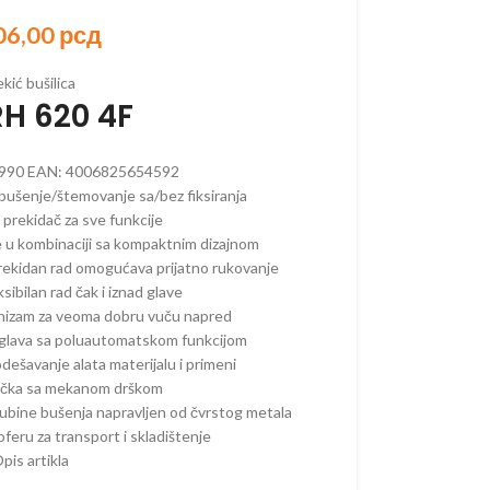
06,00
рсд
kić bušilica
ORSKI PROGRAM
H 620 4F
AKUMULATORSKI
990
EAN:
4006825654592
bušenje/štemovanje sa/bez fiksiranja
 AKUMULATORSKI
 prekidač za sve funkcije
AKUMULATORSKI
 u kombinaciji sa kompaktnim dizajnom
prekidan rad omogućava prijatno rukovanje
–
sibilan rad čak i iznad glave
ORSKE
nizam za veoma dobru vuču napred
–
glava sa poluautomatskom funkcijom
ORSKE
odešavanje alata materijalu i primeni
čka sa mekanom drškom
RI –
ORSKI
ubine bušenja napravljen od čvrstog metala
oferu za transport i skladištenje
 OREZIVANJE
pis artikla
KUMULATORSKE