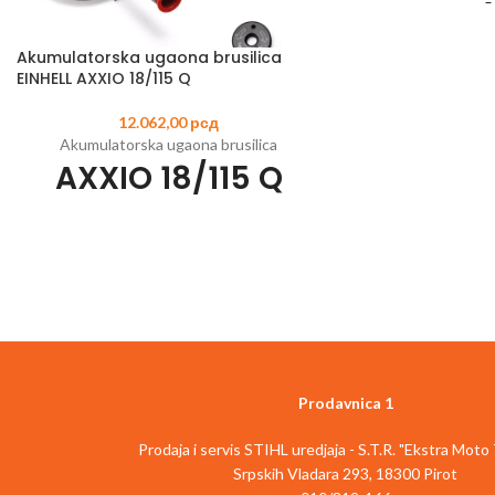
Akumulatorska ugaona brusilica
Šifra artikla:
451421
EINHELL AXXIO 18/115 Q
Član Power X
3 funkcije: šrafljenj
12.062,00
рсд
u 
Akumulatorska ugaona brusilica
Opcija pneumatskog
AXXIO 18/115 Q
u 
Snažan motor i met
Šifra artikla:
4431150
EAN:
4006825642698
obrtn
Član Power X-Change porodice
Univerzalno SDS-plu
Motor bez četkica - više snage i produženi
funkcijom a
rad
Veoma precizna elek
Navrtanj za brzo popravljanje za laku zamenu
za osetl
diska bez alata
Ergonomski rukohv
Funkcija laganog starta i zaštitni mehanizam
za 
protiv ponovnog pokretanja za bezbednost
Uključuje LED svetl
Prodavnica 1
korisnika
po
Zaštita od preopterećenja za duži radni vek
Dolazi sa jednom 
Prodaja i servis STIHL uredjaja - S.T.R. "Ekstra Moto
Veoma lagan rad zahvaljujući odvajanju
brzim pun
Srpskih Vladara 293, 18300 Pirot
motora i zupčanika