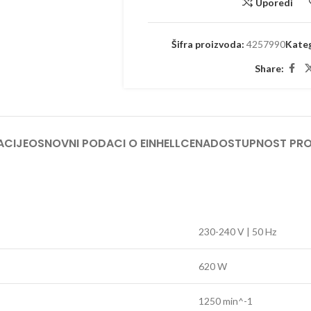
Uporedi
TRIMERI –
USISIVAČI 
AKUMULAT
Šifra proizvoda:
4257990
Kateg
Share:
ACIJE
OSNOVNI PODACI O EINHELL
CENA
DOSTUPNOST PR
230-240 V | 50 Hz
620 W
1250 min^-1