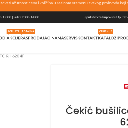
vati ažurnost cena i količina u realnom vremenu svakog proizvoda koji se
0-17:00 | Sub: 08:00-14:00
Uputstvo za kupovinu
Uputstv
POPUSTI
TOTALNA
OPŠIRNIJE
ODI
AKCIJE
RASPRODAJA
O NAMA
SERVIS
KONTAKT
KATALOZI
PRO
 TC-RH 620 4F
Čekić bušili
6