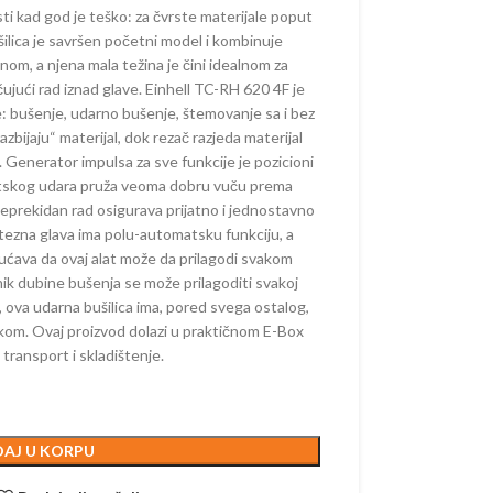
 ŽIVU OGRADU –
ti kad god je teško: za čvrste materijale poput
ORSKE
lica je savršen početni model i kombinuje
m, a njena mala težina je čini idealnom za
AKUMULATORSKE
čujući rad iznad glave. Einhell TC-RH 620 4F je
–
je: bušenje, udarno bušenje, štemovanje sa i bez
ORSKE
azbijaju“ materijal, dok rezač razjeda materijal
a. Generator impulsa za sve funkcije je pozicioni
AČI –
ORSKI
tskog udara pruža veoma dobru vuču prema
neprekidan rad osigurava prijatno i jednostavno
tezna glava ima polu-automatsku funkciju, a
ćava da ovaj alat može da prilagodi svakom
AKUMULATORSKI
čnik dubine bušenja se može prilagoditi svakoj
, ova udarna bušilica ima, pored svega ostalog,
m. Ovaj proizvod dolazi u praktičnom E-Box
 KOSAČICE
 transport i skladištenje.
 AKUMULATORSKI
 AKUMULATORSKE
E KOSAČICE –
AJ U KORPU
ORSKE