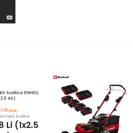
ić bušilica EINHELL
×2.5 Ah)
47,00
рсд
a čekić bušilica
 Li (1x2.5