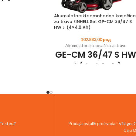
Ah)
Akumulatorski samohodna kosačica
8
EAN:
4006825661712
za travu EINHELL Set GP-CM 36/47 S
-Change porodice
HW Li (4×4,0 Ah)
e, bušenje, čekić bušenje
betonu
102.883,00
рсд
 čekića za lako bušenje
Akumulatorska kosačica za travu
betonu
GE-CM 36/47 S H
alni zupčanik za veliki
i momenat
Li (4x4,0Ah)
s postavljanje bitova sa
utomatskog ulaza
Šifra artikla:
3413200
EAN:
400682563950
tronska kontrola brzine
Uključujući 4k Pover Ks-Change bateriju
jive poslove
(4,0 Ah; dve za rad)
at sa mekom površinom
Indikator napunjenosti baterije sa 3 LED-a
držanje
Baterije se mogu koristiti za druge Power X
o za osvetljavanje radne
Change proizvode
vršine
Uključuje dva sistemska dvostruka punjač
2,5 Ah PXC baterijom i
 Testera"
Prodaja ostalih proizvoda - Villager
Sa električnim motorom bez četkica
jačem baterija
Cara D
Einhell Vortex tehnologija