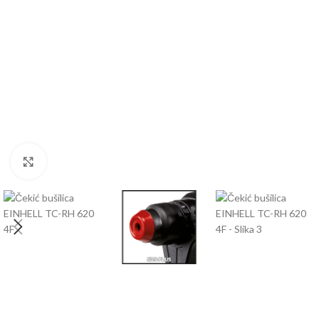
BEN
AGR
BUŠA
ČIST
DROB
Kliknite za uvećanje
DUVA
KOS
KUL
KULT
MOT
MAK
BEN