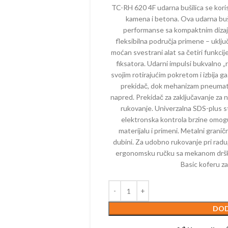
ELEKTRIČNI
MAKAZE ZA
TC-RH 620 4F udarna bušilica se koris
KALICE – BENZINSKE
AKUMULAT
kamena i betona. Ova udarna buši
TESTERE – ELEKTRIČNE
performanse sa kompaktnim dizajno
ČI – BENZINSKI
PUMPE – 
TRIMERI – ELEKTRIČNI
fleksibilna područja primene – uklju
PE – BENZINSKE
PRSKALICE 
moćan svestrani alat sa četiri funkci
USISIVAČI – ELEKTRIČNI
AKUMULAT
fiksatora. Udarni impulsi bukvalno „r
ZRAČIVAČI – BENZINSKI
svojim rotirajućim pokretom i izbija g
PROZRAČIV
IJALNE MAŠINE –
AKUMULAT
prekidač, dok mehanizam pneuma
ZINSKE
napred. Prekidač za zaključavanje za 
PUNJAČI
rukovanje. Univerzalna SDS-plus s
TERE – BENZINSKE
elektronska kontrola brzine omogu
PERAČI – 
AČI – BENZINSKI
materijalu i primeni. Metalni grani
SKUTERI
dubini. Za udobno rukovanje pri radu
KTORSKE KOSAČICE –
ZINSKE
ergonomsku ručku sa mekanom drško
ROBOTSKE
Basic koferu za
ERI – BENZINSKI
TRESAČI –
TESTERE –
TRAKTORSK
DOD
AKUMULAT