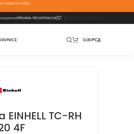
 nalazi na sajtu
Korisnička podrška
o za p
ovrat
PRIJAVA / REGISTRACIJA
0,00
РСД
DAVNICE
ca EINHELL TC-RH
20 4F