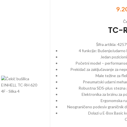
9.2
Če
ZINSKI PROGRAM
ELEKTRIČNI PROGRAM
AKUMULAT
TC-R
EGATI – BENZINSKI
CEPAČI
BATERIJE
ČI – BENZINSKI
ČISTAČI – ELEKTRIČNI
BUŠAČI – 
Šifra artikla:
4257
4 funkcije: Bušenje/udarno 
AČI – BENZINSKI
DROBILICE – ELEKTRIČNE
ČISTAČI –
Jedan pozicioni
ILICE – BENZINSKE
DUVAČI – ELEKTRIČNI
DUVAČI – 
Početni model – performanse
Prekidač za zaključavanje za ne
ČI – BENZINSKI
KOSAČICE – ELEKTRIČNE
DROBILICE 
Male težine za flek
AKUMULAT
AČICE – BENZINSKE
KULTIVATORI – ELEKTRIČNI
Pneumatski udarni meha
KOSAČICE 
Robustna SDS-plus stezna 
TIVATORI – BENZIN
MAKAZE ZA ŽIVU OGRADU –
AKUMULAT
Elektronika za brzinu za p
ELEKTRIČNE
IVATORI – DIZEL
Ergonomska ru
KULTIVATO
PERAČI – ELEKTRIČNI
AKUMULAT
Neograničeno podesiv graničnik d
ORI
Dolazi u E-Box Basic k
PUMPE – ELEKTRIČNE
MAKAZE ZA
O
AZE ZA ŽIVU OGRADU –
VOĆA – A
ZIN
PROZRAČIVAČI –