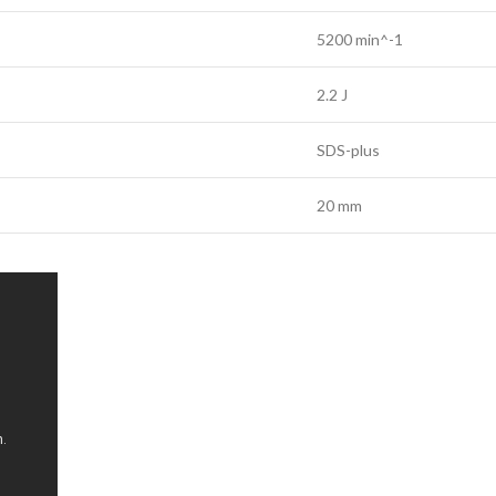
5200 min^-1
2.2 J
SDS-plus
20 mm