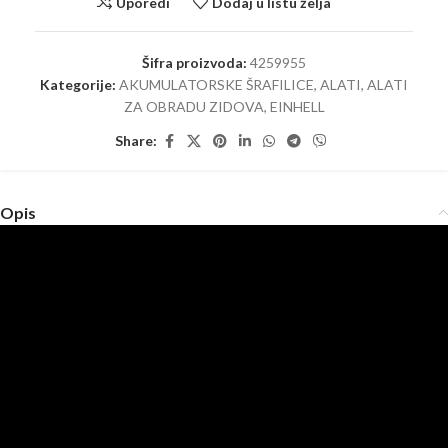
Uporedi
Dodaj u listu želja
Šifra proizvoda:
4259955
Kategorije:
AKUMULATORSKE ŠRAFILICE
,
ALATI
,
ALATI
ZA OBRADU ZIDOVA
,
EINHELL
Share:
Opis