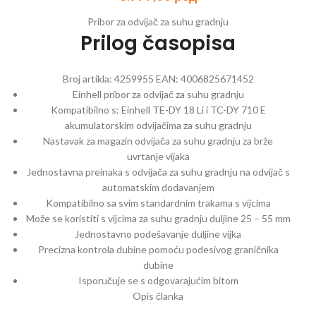
Pribor za odvijač za suhu gradnju
Prilog časopisa
Broj artikla:
4259955
EAN:
4006825671452
Einhell pribor za odvijač za suhu gradnju
Kompatibilno s: Einhell TE-DY 18 Li i TC-DY 710 E
akumulatorskim odvijačima za suhu gradnju
Nastavak za magazin odvijača za suhu gradnju za brže
uvrtanje vijaka
Jednostavna preinaka s odvijača za suhu gradnju na odvijač s
automatskim dodavanjem
Kompatibilno sa svim standardnim trakama s vijcima
Može se koristiti s vijcima za suhu gradnju duljine 25 – 55 mm
Jednostavno podešavanje duljine vijka
Precizna kontrola dubine pomoću podesivog graničnika
dubine
Isporučuje se s odgovarajućim bitom
Opis članka