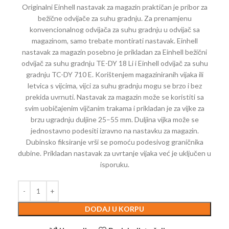
Originalni Einhell nastavak za magazin praktičan je pribor za
bežične odvijače za suhu gradnju. Za prenamjenu
konvencionalnog odvijača za suhu gradnju u odvijač sa
magazinom, samo trebate montirati nastavak. Einhell
nastavak za magazin posebno je prikladan za Einhell bežični
odvijač za suhu gradnju TE-DY 18 Li i Einhell odvijač za suhu
gradnju TC-DY 710 E. Korištenjem magaziniranih vijaka ili
letvica s vijcima, vijci za suhu gradnju mogu se brzo i bez
prekida uvrnuti. Nastavak za magazin može se koristiti sa
svim uobičajenim vijčanim trakama i prikladan je za vijke za
brzu ugradnju duljine 25–55 mm. Duljina vijka može se
jednostavno podesiti izravno na nastavku za magazin.
Dubinsko fiksiranje vrši se pomoću podesivog graničnika
dubine. Prikladan nastavak za uvrtanje vijaka već je uključen u
isporuku.
DODAJ U KORPU