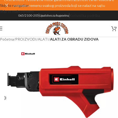
Skip to navigation
realnom vremenu svakog proizvoda koji se nalazi na sajtu
Skip to main content
Korisnička podrška
065/2100-205
Uputstvo za kupovinu
Početna
PROIZVODI
ALATI
ALATI ZA OBRADU ZIDOVA