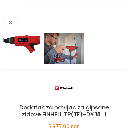
Kliknite za uvećanje
Dodatak za odvijac za gipsane
zidove EINHELL TP(TE)-DY 18 LI
3.977,00
рсд