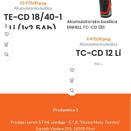
12.970,00
рсд
Akumulatorska bušilica
TE-CD 18/40-1
Akumulatorska busilica
Li (1x2,5Ah)
EINHELL TC-CD 12li
9.470,00
рсд
Šifra
Akumulatorska bušilica
artikla:
4513948
EAN:
4006825652147
TC-CD 12 Li
Član Power X-Change porodice
Zupčanik sa 2 brzine za snažno bušenje
i šrafljenje
Šifra
Elektronska kontrola brzine za rad koji
artikla:
4513206
EAN:
4006825599060
odgovara materijalu i primeni
Litijum-jonska baterija sa baterijskim
Uvek spremna za rad zahvaljujući
sistemom upravljanja
litijum-jonskoj tehnologiji bez
Uklonjiva stezna glava za skraćivanje
samopražnjenja
alata i smanjenje težine
LED osvetljenje za optimalan rad na
2-brzinski prenosnik za snažno
tamnim mestima
uvrtanje vijaka i brzo bušenje
Prodavnica 1
Izuzetno laka za rad zahvaljujući
Robusni metalni prenosnici
ergonomskom dizajnu i mekanoj
1 h brzi punjač
površini za držanje
Prodaja i servis STIHL uredjaja - S.T.R. "Ekstra Moto Testera"
Jednostruka brzostezna glava
Dolazi sa jednom 2,5 Ah baterijom i
Srpskih Vladara 293, 18300 Pirot
Automatsko zaključavanje osovine