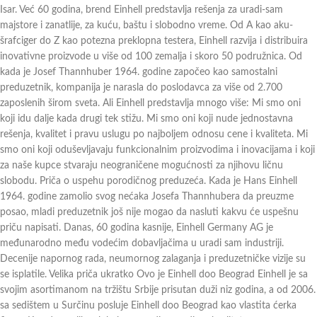
Isar. Već 60 godina, brend Einhell predstavlja rešenja za uradi-sam
majstore i zanatlije, za kuću, baštu i slobodno vreme. Od A kao aku-
šrafciger do Z kao potezna preklopna testera, Einhell razvija i distribuira
inovativne proizvode u više od 100 zemalja i skoro 50 podružnica. Od
kada je Josef Thannhuber 1964. godine započeo kao samostalni
preduzetnik, kompanija je narasla do poslodavca za više od 2.700
zaposlenih širom sveta. Ali Einhell predstavlja mnogo više: Mi smo oni
koji idu dalje kada drugi tek stižu. Mi smo oni koji nude jednostavna
rešenja, kvalitet i pravu uslugu po najboljem odnosu cene i kvaliteta. Mi
smo oni koji oduševljavaju funkcionalnim proizvodima i inovacijama i koji
za naše kupce stvaraju neograničene mogućnosti za njihovu ličnu
slobodu. Priča o uspehu porodičnog preduzeća. Kada je Hans Einhell
1964. godine zamolio svog nećaka Josefa Thannhubera da preuzme
posao, mladi preduzetnik još nije mogao da nasluti kakvu će uspešnu
priču napisati. Danas, 60 godina kasnije, Einhell Germany AG je
međunarodno među vodećim dobavljačima u uradi sam industriji.
Decenije napornog rada, neumornog zalaganja i preduzetničke vizije su
se isplatile. Velika priča ukratko Ovo je Einhell doo Beograd Einhell je sa
svojim asortimanom na tržištu Srbije prisutan duži niz godina, a od 2006.
sa sedištem u Surčinu posluje Einhell doo Beograd kao vlastita ćerka