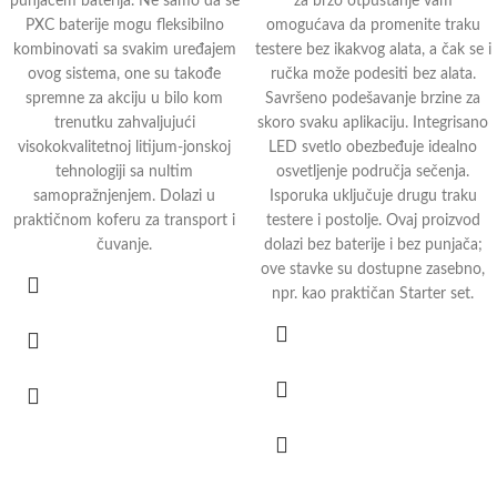
punjačem baterija. Ne samo da se
za brzo otpuštanje vam
PXC baterije mogu fleksibilno
omogućava da promenite traku
kombinovati sa svakim uređajem
testere bez ikakvog alata, a čak se i
ovog sistema, one su takođe
ručka može podesiti bez alata.
spremne za akciju u bilo kom
Savršeno podešavanje brzine za
trenutku zahvaljujući
skoro svaku aplikaciju. Integrisano
visokokvalitetnoj litijum-jonskoj
LED svetlo obezbeđuje idealno
tehnologiji sa nultim
osvetljenje područja sečenja.
samopražnjenjem. Dolazi u
Isporuka uključuje drugu traku
praktičnom koferu za transport i
testere i postolje. Ovaj proizvod
čuvanje.
dolazi bez baterije i bez punjača;
ove stavke su dostupne zasebno,
npr. kao praktičan Starter set.