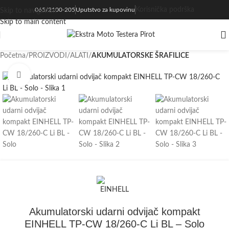
Korisnička podrška
065/2100-205
Uputstvo za kupovinu
Skip to navigation
realnom vremenu svakog proizvoda koji se nalazi na sajtu
Skip to main content
Početna
PROIZVODI
ALATI
AKUMULATORSKE ŠRAFILICE
Kliknite za uvećanje
Akumulatorski udarni odvijač kompakt
EINHELL TP-CW 18/260-C Li BL – Solo