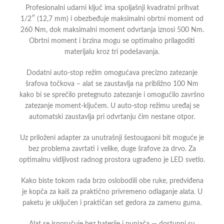
Profesionalni udarni ključ ima spoljašnji kvadratni prihvat
1/2″ (12,7 mm) i obezbeđuje maksimalni obrtni moment od
260 Nm, dok maksimalni moment odvrtanja iznosi 500 Nm.
Obrtni moment i brzina mogu se optimalno prilagoditi
materijalu kroz tri podešavanja.
Dodatni auto-stop režim omogućava precizno zatezanje
šrafova točkova – alat se zaustavlja na približno 100 Nm
kako bi se sprečilo pretegnuto zatezanje i omogućilo završno
zatezanje moment-ključem. U auto-stop režimu uređaj se
automatski zaustavlja pri odvrtanju čim nestane otpor.
Uz priloženi adapter za unutrašnji šestougaoni bit moguće je
bez problema zavrtati i velike, duge šrafove za drvo. Za
optimalnu vidljivost radnog prostora ugrađeno je LED svetlo.
Kako biste tokom rada brzo oslobodili obe ruke, predviđena
je kopča za kaiš za praktično privremeno odlaganje alata. U
paketu je uključen i praktičan set gedora za zamenu guma.