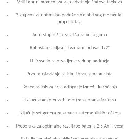
Veliki obrtni moment za lako odvrtanje šrafova točkova
3 stepena za optimalno podešavanje obrtnog momenta i
broja obrtaja
Auto-stop režim za lakšu zamenu guma
Robustan spoljašnji kvadratni prihvat 1/2”
LED svetlo za osvetljenje radnog područja
Brzo zaustavljanje za laku i brzu zamenu alata
Kopča za kaiš za brzo odlaganje između korišćenja
Uključuje adapter za bitove (za zavrtanje šrafova)
Uključuje set gedora za zamenu automobilskih točkova
Preporuka za optimalne rezultate: baterija 2,5 Ah ili veća