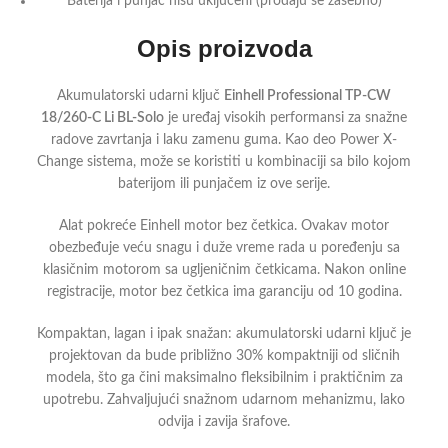
Baterija i punjač nisu uključeni (prodaju se zasebno)
Opis proizvoda
Akumulatorski udarni ključ
Einhell Professional TP-CW
18/260-C Li BL-Solo
je uređaj visokih performansi za snažne
radove zavrtanja i laku zamenu guma. Kao deo Power X-
Change sistema, može se koristiti u kombinaciji sa bilo kojom
baterijom ili punjačem iz ove serije.
Alat pokreće Einhell motor bez četkica. Ovakav motor
obezbeđuje veću snagu i duže vreme rada u poređenju sa
klasičnim motorom sa ugljeničnim četkicama. Nakon online
registracije, motor bez četkica ima garanciju od 10 godina.
Kompaktan, lagan i ipak snažan: akumulatorski udarni ključ je
projektovan da bude približno 30% kompaktniji od sličnih
modela, što ga čini maksimalno fleksibilnim i praktičnim za
upotrebu. Zahvaljujući snažnom udarnom mehanizmu, lako
odvija i zavija šrafove.