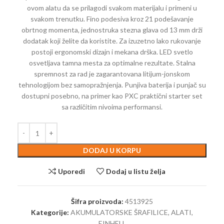
ovom alatu da se prilagodi svakom materijalu i primeni u
svakom trenutku. Fino podesiva kroz 21 podešavanje
obrtnog momenta, jednostruka stezna glava od 13 mm drži
dodatak koji želite da koristite. Za izuzetno lako rukovanje
postoji ergonomski dizajn i mekana drška. LED svetlo
osvetljava tamna mesta za optimalne rezultate. Stalna
spremnost za rad je zagarantovana litijum-jonskom
tehnologijom bez samopražnjenja. Punjiva baterija i punjač su
dostupni posebno, na primer kao PXC praktični starter set
sa različitim nivoima performansi.
DODAJ U KORPU
Uporedi
Dodaj u listu želja
Šifra proizvoda:
4513925
Kategorije:
AKUMULATORSKE ŠRAFILICE
,
ALATI
,
EINHELL