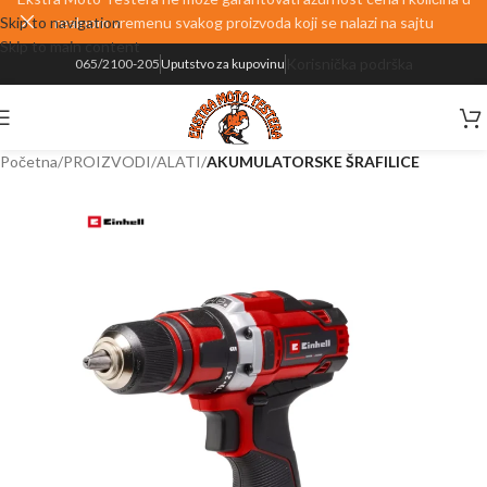
Skip to navigation
realnom vremenu svakog proizvoda koji se nalazi na sajtu
Skip to main content
Korisnička podrška
065/2100-205
Uputstvo za kupovinu
Početna
PROIZVODI
ALATI
AKUMULATORSKE ŠRAFILICE