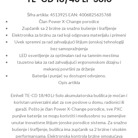
Šifra artikla:
4513925
EAN:
4006825635768
Član Power X-Change porodice
Zupčanik sa 2 brzine za snažno bušenje i šrafljenje
Elektronika za brzinu za rad koji odgovara materijalu i primeni
Uvek spremni za rad zahvaljujući litijum-jonskoj tehnologiji
bez samopražnjenja
LED osvetljenje za optimalan rad na tamnim mestima
Izuzetno laka za rad zahvaljujući ergonomskom dizajnu i
mekanoj površini za držanje
Baterija i punjač su dostupni odvojeno.
Opis artikla
Einhell TE-CD 18/40 Li-Solo akumulatorska bušilica je moćan i
koristan univerzalni alat za sve poslove u domu, radionici ili
garaži. Pošto je član Power X-Change porodice, sve PXC
punjive baterije se mogu koristiti i međusobno su zamenjive
unutar inovativne litijum-jonske porodice sistema. Za snažno
bušenje i šrafljenje, bušilica ima zupčanik sa 2 brzine i visokim
performansama. Elektronska kontrola brzine omogućava