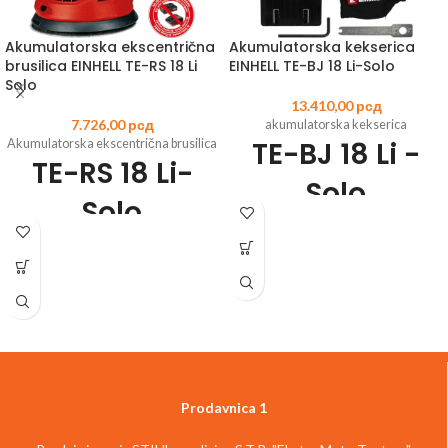
Akumulatorska ekscentrična
Akumulatorska kekserica
brusilica EINHELL TE-RS 18 Li
EINHELL TE-BJ 18 Li-Solo
Solo
13.410,00
рсд
7.726,00
рсд
akumulatorska kekserica
TE-BJ 18 Li -
Akumulatorska ekscentrična brusilica
TE-RS 18 Li-
Solo
Solo
Šifra
Šifra
artikla:
4350630
EAN:
4006825660302
artikla:
4462010
EAN:
4006825618341
Član Power X-Change porodice
Član Power X-Change porodice
Akumulatorsko sečenje – fleksibilna,
Elektronska promena brzine u
nezavisna i spremna za upotrebu
zavisnosti od materijala i težinu posla
Neograničeno podesiv ugao do 90°
Najfinija završna obrada i visoka
Neograničeno podešavanje visine
učinkovitost brušenja zahvaljujući
Brzo podešavanje dubine sečenja u 6
ekscentričnom konceptu
koraka
Prodavnica 1
Siguran i udoban rad zahvaljujući
Pogodna za standardne veličine
mekom držanju
keksića do tipa 20