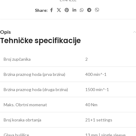
Share:
Opis
Tehničke specifikacije
Broj zupčanika
2
Brzina praznog hoda (prva brzina)
400 min^-1
Brzina praznog hoda (druga brzina)
1500 min^-1
Maks. Obrtni momenat
40 Nm
Broj koraka obrtanja
21+1 settings
Glava bušilice
13 mm | single sleeve