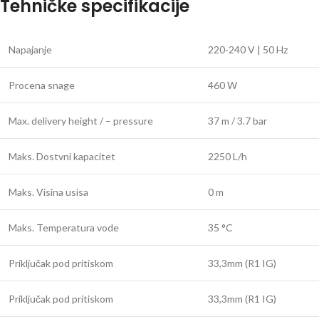
Tehničke specifikacije
Napajanje
220-240 V | 50 Hz
Procena snage
460 W
Max. delivery height / – pressure
37 m / 3.7 bar
Maks. Dostvni kapacitet
2250 L/h
Maks. Visina usisa
0 m
Maks. Temperatura vode
35 °C
Priključak pod pritiskom
33,3mm (R1 IG)
Priključak pod pritiskom
33,3mm (R1 IG)