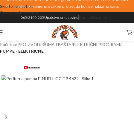
Skip to navigation
realnom vremenu svakog proizvoda koji se nalazi na sajtu
Skip to main content
Korisnička podrška
065/2100-205
Uputstvo za kupovinu
Početna
PROIZVODI
ŠUMA I BAŠTA
ELEKTRIČNI PROGRAM
PUMPE - ELEKTRIČNE