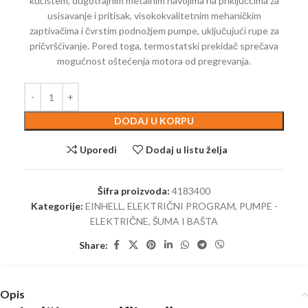
kućištem, dugotrajnim metalnim navojima na priključcima za
usisavanje i pritisak, visokokvalitetnim mehaničkim
zaptivačima i čvrstim podnožjem pumpe, uključujući rupe za
pričvršćivanje. Pored toga, termostatski prekidač sprečava
mogućnost oštećenja motora od pregrevanja.
DODAJ U KORPU
Uporedi
Dodaj u listu želja
Šifra proizvoda:
4183400
Kategorije:
EINHELL
,
ELEKTRIČNI PROGRAM
,
PUMPE -
ELEKTRIČNE
,
ŠUMA I BAŠTA
Share:
Opis