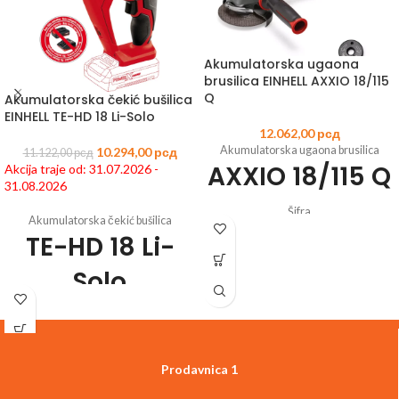
Akumulatorska ugaona
brusilica EINHELL AXXIO 18/115
Q
Akumulatorska čekić bušilica
EINHELL TE-HD 18 Li-Solo
12.062,00
рсд
Akumulatorska ugaona brusilica
10.294,00
рсд
11.122,00
рсд
AXXIO 18/115 Q
Akcija traje od: 31.07.2026 -
31.08.2026
Šifra
Akumulatorska čekić bušilica
artikla:
4431150
EAN:
4006825642698
TE-HD 18 Li-
Član Power X-Change porodice
Motor bez četkica - više snage i
Solo
produženi rad
Navrtanj za brzo popravljanje za laku
Šifra
zamenu diska bez alata
artikla:
4513812
EAN:
4006825604054
Funkcija laganog starta i zaštitni
Član Power X-Change porodice
mehanizam protiv ponovnog
Prodavnica 1
3 funkcije: odvijanje, bušenje, udarno
pokretanja za bezbednost korisnika
bušenje čak i u betonu
Zaštita od preopterećenja za duži radni