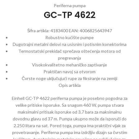
Periferna pumpa
GC-TP 4622
Šifra artikla:
4183400
EAN:
4006825643947
Robustno kućište pumpe
Dugotrajni metalni delovi na usisnim i potisnim konektorima
Termostatski prekidač sprečava oštećenja motora od
pregrevanja
Visokokvalitetno mehaničko zaptivanje
Praktičan navoj sa otvorom
Čvrste noge uključujući rupe za fiksiranje na zemlji
Opis artikla
Einhell GC-TP 4622 periferna pumpa je posebno pogodna za
velike pritiske isporuke. Sa snagom 460 W, pumpa stvara
maksimalni pritisak isporuke od 3,7 bara za maksimalnu
dovodnu glavu od 37 m. Pumpa ukupno može da isporuči do
2.250 litara na sat. Pored toga, pumpa ima praktični vijak za
provetravanje. Periferna pumpa ima izdržljiv dizajn sa čvrstim