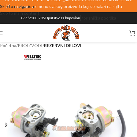
Skip to navigation
realnom vremenu svakog proizvoda koji se nalazi na sajtu
Skip to main content
Korisnička podrška
065/2100-205
Uputstvo za kupovinu
Početna
PROIZVODI
REZERVNI DELOVI