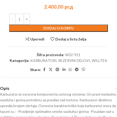
2.400,00
рсд
DODAJ U KORPU
Uporedi
Dodaj u listu želja
Šifra proizvoda:
W32-951
Kategorije:
KARBURATORI
,
REZERVNI DELOVI
,
WILLTEK
Share:
Opis
Karburator je osnovna komponenta usisnog sistema. On pravi mešavinu
vazduha i goriva potrebnu za pravilan rad motora. Karburator direktno
upravlja brojem obrtaja. Osnovne karakteristike koje karburator mora da
ispuni su : -Pravljenje optimalne smeše vazduha i goriva -Pouzdan rad u