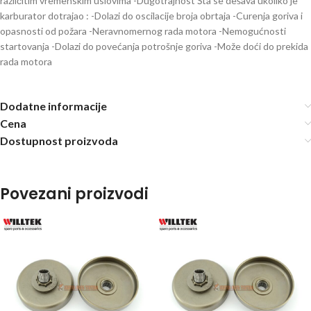
različitim vremenskim uslovima -Dugotrajnost Šta se dešava ukoliko je
karburator dotrajao : -Dolazi do oscilacije broja obrtaja -Curenja goriva i
opasnosti od požara -Neravnomernog rada motora -Nemogućnosti
startovanja -Dolazi do povećanja potrošnje goriva -Može doći do prekida
rada motora
Dodatne informacije
Cena
Dostupnost proizvoda
Povezani proizvodi