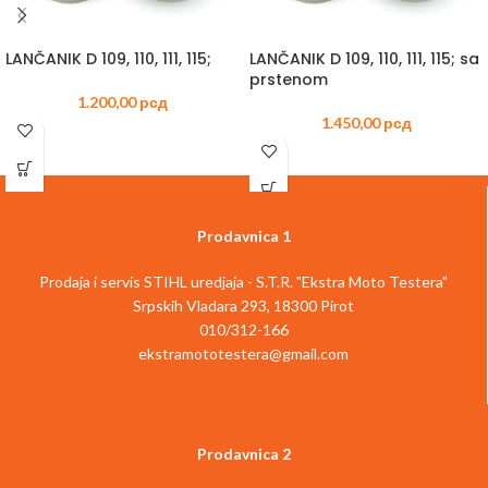
LANČANIK D 109, 110, 111, 115;
LANČANIK D 109, 110, 111, 115; sa
prstenom
1.200,00
рсд
1.450,00
рсд
Prodavnica 1
Prodaja i servis STIHL uredjaja - S.T.R. "Ekstra Moto Testera"
Srpskih Vladara 293, 18300 Pirot
010/312-166
ekstramototestera@gmail.com
Prodavnica 2