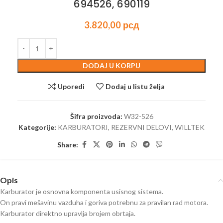
694526, 690119
3.820,00
рсд
DODAJ U KORPU
Uporedi
Dodaj u listu želja
Šifra proizvoda:
W32-526
Kategorije:
KARBURATORI
,
REZERVNI DELOVI
,
WILLTEK
Share:
Opis
Karburator je osnovna komponenta usisnog sistema.
On pravi mešavinu vazduha i goriva potrebnu za pravilan rad motora.
Karburator direktno upravlja brojem obrtaja.