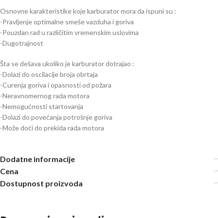
Osnovne karakteristike koje karburator mora da ispuni su :
-Pravljenje optimalne smeše vazduha i goriva
-Pouzdan rad u različitim vremenskim uslovima
-Dugotrajnost
Šta se dešava ukoliko je karburator dotrajao :
-Dolazi do oscilacije broja obrtaja
-Curenja goriva i opasnosti od požara
-Neravnomernog rada motora
-Nemogućnosti startovanja
-Dolazi do povećanja potrošnje goriva
-Može doći do prekida rada motora
Dodatne informacije
Cena
Dostupnost proizvoda