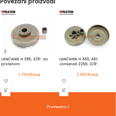
Povezani proizvodi
LANČANIK H 385; 3/8″; sa
LANČANIK H 455, 461,
prstenom
Jonsered 2255; 3/8″;
1.750,00
рсд
1.200,00
рсд
Prodavnica 1