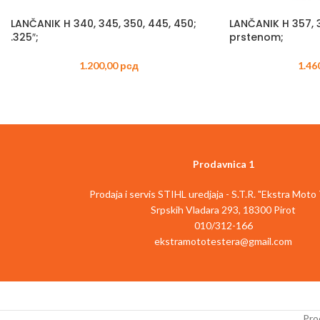
LANČANIK H 340, 345, 350, 445, 450;
LANČANIK H 357, 3
.325″;
prstenom;
1.200,00
рсд
1.46
Prodavnica 1
Prodaja i servis STIHL uredjaja - S.T.R. "Ekstra Moto
Srpskih Vladara 293, 18300 Pirot
010/312-166
ekstramototestera@gmail.com
Prod