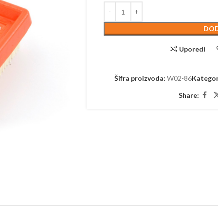
DOD
ZINSKI PROGRAM
ELEKTRIČNI PROGRAM
AKUMULAT
Uporedi
EGATI – BENZINSKI
CEPAČI
BATERIJE
ČI – BENZINSKI
ČISTAČI – ELEKTRIČNI
BUŠAČI – 
Šifra proizvoda:
W02-86
Kategor
AČI – BENZINSKI
DROBILICE – ELEKTRIČNE
ČISTAČI –
Share:
ILICE – BENZINSKE
DUVAČI – ELEKTRIČNI
DUVAČI – 
ČI – BENZINSKI
KOSAČICE – ELEKTRIČNE
DROBILICE 
AKUMULAT
AČICE – BENZINSKE
KULTIVATORI – ELEKTRIČNI
KOSAČICE 
TIVATORI – BENZIN
MAKAZE ZA ŽIVU OGRADU –
AKUMULAT
ELEKTRIČNE
IVATORI – DIZEL
KULTIVATO
PERAČI – ELEKTRIČNI
AKUMULAT
ORI
PUMPE – ELEKTRIČNE
MAKAZE ZA
AZE ZA ŽIVU OGRADU –
VOĆA – A
ZIN
PROZRAČIVAČI –