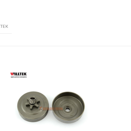
 ŽIVU OGRADU –
ORSKE
AKUMULATORSKE
LTEK
–
ORSKE
AČI –
ORSKI
AKUMULATORSKI
 KOSAČICE
 AKUMULATORSKI
 AKUMULATORSKE
E KOSAČICE –
ORSKE