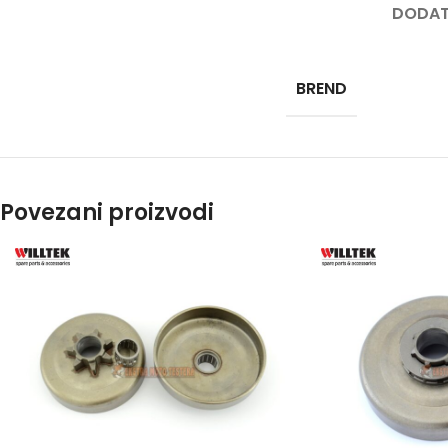
DODAT
PRS
PERA
BREND
PUM
PRO
SPEC
BEN
Povezani proizvodi
TES
TRES
TRA
BEN
TRIM