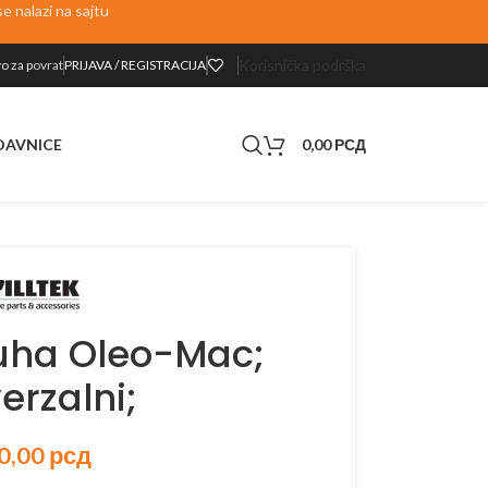
 nalazi na sajtu
Korisnička podrška
o za p
ovrat
PRIJAVA / REGISTRACIJA
0,00
РСД
DAVNICE
duha Oleo-Mac;
erzalni;
0,00
рсд