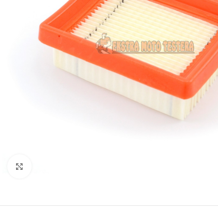
BEN
AGR
BUŠA
ČIST
DROB
DUVA
KOS
KUL
Kliknite za uvećanje
KULT
MOT
MAK
BEN