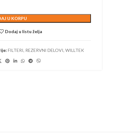
AJ U KORPU
ORSKI PROGRAM
Dodaj u listu želja
AKUMULATORSKI
ije:
FILTERI
,
REZERVNI DELOVI
,
WILLTEK
 AKUMULATORSKI
AKUMULATORSKI
–
ORSKE
–
ORSKE
RI –
ORSKI
 OREZIVANJE
KUMULATORSKE