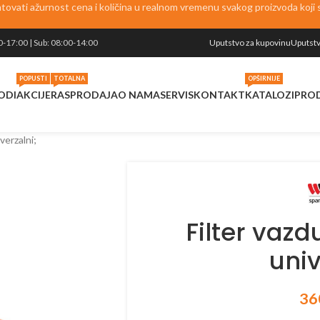
vati ažurnost cena i količina u realnom vremenu svakog proizvoda koji se
0-17:00 | Sub: 08:00-14:00
Uputstvo za kupovinu
Uputstv
POPUSTI
TOTALNA
OPŠIRNIJE
ODI
AKCIJE
RASPRODAJA
O NAMA
SERVIS
KONTAKT
KATALOZI
PRO
verzalni;
Filter vaz
univ
36