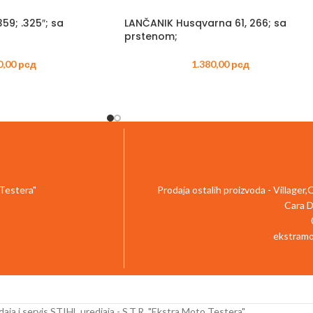
TRIMERI –
59; .325″; sa
LANČANIK Husqvarna 61, 266; sa
USISIVAČI 
prstenom;
AKUMULAT
0,00
рсд
1.380,00
рсд
 Testera"
Prodaja ostalih proizvoda - Villager
Cara D
ekstramo
aja i servis STIHL uredjaja - S.T.R. "Ekstra Moto Testera"